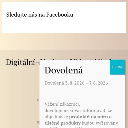
Sledujte nás na Facebooku
Digitální-dárek.cz | Videozážitek.cz
Dovolená 3. 8. 2026 – 7. 8. 2026
E-mail
:
darek@digitalni-darek.cz
digitalni-darek@seznam.cz
Vážení zákazníci,
dovolujeme si Vás informovat, že
objednávky
produktů na míru a
tištěné produkty
budou vyřizovány
BLOG - články, novinky, tipy