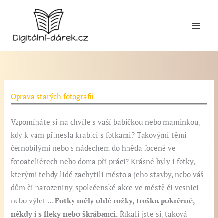
Přeskočit
na
obsah
Oprava starých fotografií
Vzpomínáte si na chvíle s vaší babičkou nebo maminkou,
kdy k vám přinesla krabici s fotkami? Takovými těmi
černobílými nebo s nádechem do hněda focené ve
fotoateliérech nebo doma při práci? Krásné byly i fotky,
kterými tehdy lidé zachytili město a jeho stavby, nebo váš
dům či narozeniny, společenské akce ve městě či vesnici
nebo výlet …
Fotky měly ohlé rožky, trošku pokrčené,
někdy i s fleky nebo škrábanci.
Říkali jste si, taková