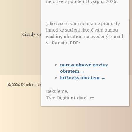
nejdříve v pondělí 10. srpna 2026.
Otázky a odpovědi
Zdarma ke stažení
Reference
Jako řešení vám nabízíme produkty
Obchodní podmínky
ihned ke stažení, které vám budou
Zásady zpracování a ochrana osobních údajů
zaslány obratem
na uvedený e-mail
ve formátu PDF:
Odstoupení od smlouvy
Zásady cookies (EU)
Podklad k tisku s těmito produkty
Kontakt
obdržíte po zaplacení okamžitě na
narozeninové noviny
svůj e-mail – bez čekání:
obratem →
narozeninové noviny
křížovky obratem →
obratem →
© 2026 Dárek nejen k narozeninám | Narozeninové noviny, plakáty,
Děkujeme.
křížovky, výročí svatby
Tým Digitální-dárek.cz
křížovky obratem →