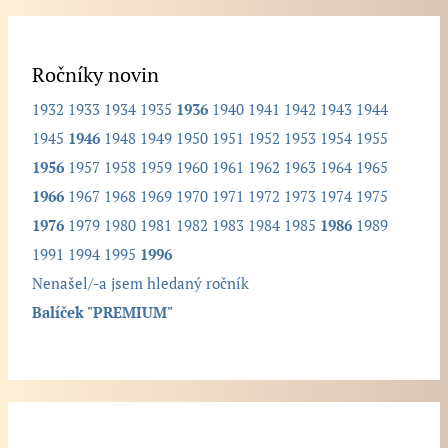
l
e
d
Ročníky novin
a
1932
1933
1934
1935
1936
1940
1941
1942
1943
1944
n
1945
1946
1948
1949
1950
1951
1952
1953
1954
1955
ý
1956
1957
1958
1959
1960
1961
1962
1963
1964
1965
r
1966
1967
1968
1969
1970
1971
1972
1973
1974
1975
o
1976
1979
1980
1981
1982
1983
1984
1985
1986
1989
č
1991
1994
1995
1996
n
Nenašel/-a jsem hledaný ročník
í
Balíček "PREMIUM"
k
.
.
.