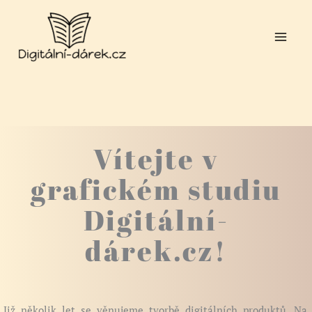
Přeskočit
na
obsah
Vítejte v
grafickém studiu
Digitální-
dárek.cz!
Již několik let se věnujeme tvorbě digitálních produktů. Na