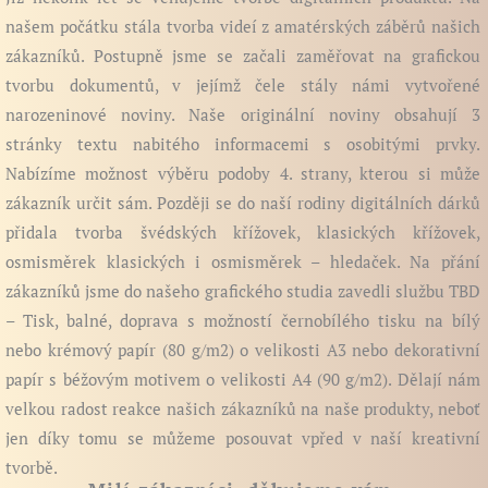
našem počátku stála tvorba videí z amatérských záběrů našich
zákazníků. Postupně jsme se začali zaměřovat na grafickou
tvorbu dokumentů, v jejímž čele stály námi vytvořené
narozeninové noviny. Naše originální noviny obsahují 3
stránky textu nabitého informacemi s osobitými prvky.
Nabízíme možnost výběru podoby 4. strany, kterou si může
zákazník určit sám. Později se do naší rodiny digitálních dárků
přidala tvorba švédských křížovek, klasických křížovek,
osmisměrek klasických i osmisměrek – hledaček. Na přání
zákazníků jsme do našeho grafického studia zavedli službu TBD
– Tisk, balné, doprava s možností černobílého tisku na bílý
nebo krémový papír (80 g/m2) o velikosti A3 nebo dekorativní
papír s béžovým motivem o velikosti A4 (90 g/m2). Dělají nám
velkou radost reakce našich zákazníků na naše produkty, neboť
jen díky tomu se můžeme posouvat vpřed v naší kreativní
tvorbě.