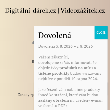
Digitální-dárek.cz | Videozážitek.cz
E-mail
:
darek@digitalni-darek.cz
digitalni-darek@seznam.cz
Dovolená 3. 8. 2026 – 7. 8. 2026
Vážení zákazníci,
BLOG - články, novinky, tipy
dovolujeme si Vás informovat, že
objednávky
produktů na míru a
Otázky a odpovědi
tištěné produkty
budou vyřizovány
Zdarma ke stažení
nejdříve v pondělí 10. srpna 2026.
Reference
Obchodní podmínky
Jako řešení vám nabízíme produkty
ihned ke stažení, které vám budou
Zásady zpracování a ochrana osobních údajů
zaslány obratem
na uvedený e-mail
Odstoupení od smlouvy
ve formátu PDF:
Zásady cookies (EU)