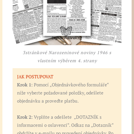
3stránkové Narozeninové noviny 1946 s
vlastním výběrem 4. strany
JAK POSTUPOVAT
Krok 1:
Pomocí „Objednávkového formuláře“
níže vyberte požadované položky, odešlete
objednávku a proveďte platbu.
Krok 2:
Vyplňte a odešlete „DOTAZNÍK s
informacemi o oslavenci“. Odkaz na „Dotazník“
obdržíte v e-mailu po provedení objednávky. Po