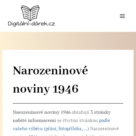
Přeskočit
na
obsah
Narozeninové
noviny 1946
Narozeninové noviny 1946
obsahují
3 stránky
nabité informacemi
se čtvrtou stránkou
podle
vašeho výběru (přání, fotopříloha, …)
Narozeninové