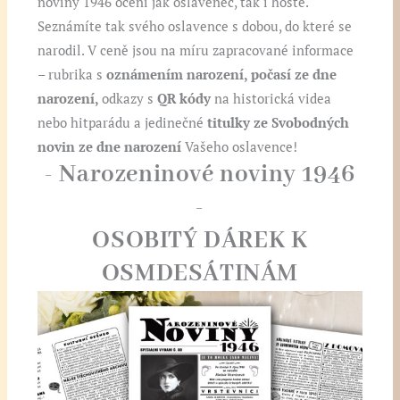
noviny 1946 ocení jak oslavenec, tak i hosté.
Seznámíte tak svého oslavence s dobou, do které se
narodil. V ceně jsou na míru zapracované informace
–
rubrika s
oznámením narození, počasí ze dne
narození,
odkazy s
QR kódy
na historická videa
nebo hitparádu a jedinečné
titulky ze Svobodných
novin ze dne narození
Vašeho oslavence!
- Narozeninové noviny 1946
-
OSOBITÝ DÁREK K
OSMDESÁTINÁM