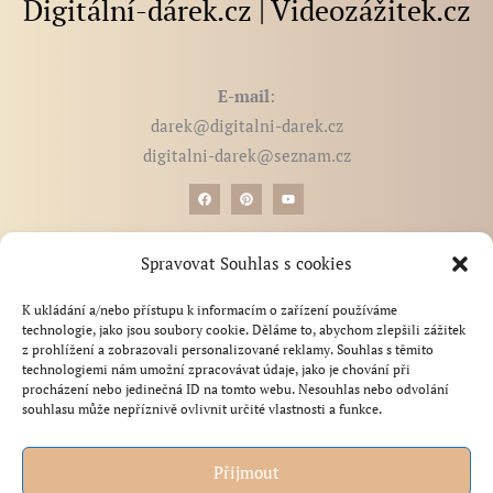
Digitální-dárek.cz | Videozážitek.cz
E-mail
:
darek@digitalni-darek.cz
digitalni-darek@seznam.cz
BLOG - články, novinky, tipy
Spravovat Souhlas s cookies
produktů na míru a
Otázky a odpovědi
tištěné produkty
Zdarma ke stažení
K ukládání a/nebo přístupu k informacím o zařízení používáme
Reference
technologie, jako jsou soubory cookie. Děláme to, abychom zlepšili zážitek
z prohlížení a zobrazovali personalizované reklamy. Souhlas s těmito
Obchodní podmínky
technologiemi nám umožní zpracovávat údaje, jako je chování při
Zásady zpracování a ochrana osobních údajů
procházení nebo jedinečná ID na tomto webu. Nesouhlas nebo odvolání
souhlasu může nepříznivě ovlivnit určité vlastnosti a funkce.
zaslány obratem
Odstoupení od smlouvy
Zásady cookies (EU)
Přijmout
Kontakt
narozeninové noviny