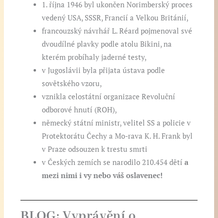
1. října 1946 byl ukončen Norimberský proces
vedený USA, SSSR, Francií a Velkou Británií,
francouzský návrhář L. Réard pojmenoval své
dvoudílné plavky podle atolu Bikini, na
kterém probíhaly jaderné testy,
v Jugoslávii byla přijata ústava podle
sovětského vzoru,
vznikla celostátní organizace Revoluční
odborové hnutí (ROH),
německý státní ministr, velitel SS a policie v
Protektorátu Čechy a Mo-rava K. H. Frank byl
v Praze odsouzen k trestu smrti
v Českých zemích se narodilo 210.454 dětí
a
mezi nimi i vy nebo váš oslavenec!
BLOG: Vyprávění o