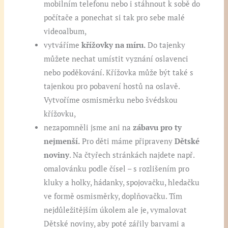
mobilním telefonu nebo i stáhnout k sobě do
počítače a ponechat si tak pro sebe malé
videoalbum,
vytváříme
křížovky na míru.
Do tajenky
můžete nechat umístit vyznání oslavenci
nebo poděkování. Křížovka může být také s
tajenkou pro pobavení hostů na oslavě.
Vytvoříme osmisměrku nebo švédskou
křížovku,
nezapomněli jsme ani na
zábavu pro ty
nejmenší.
Pro děti máme připraveny
Dětské
noviny
. Na čtyřech stránkách najdete např.
omalovánku podle čísel – s rozlišením pro
kluky a holky, hádanky, spojovačku, hledačku
ve formě osmisměrky, doplňovačku. Tím
nejdůležitějším úkolem ale je, vymalovat
Dětské noviny, aby poté zářily barvami a