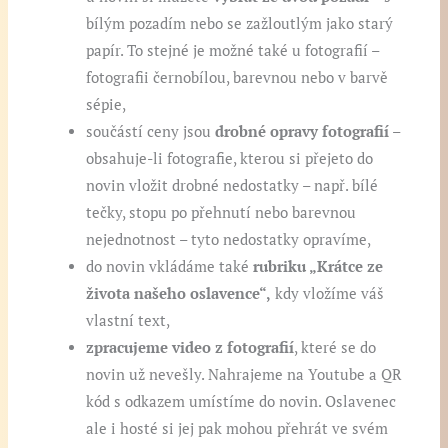
bílým pozadím nebo se zažloutlým jako starý
papír. To stejné je možné také u fotografií –
fotografii černobílou, barevnou nebo v barvě
sépie,
součástí ceny jsou
drobné opravy fotografií
–
obsahuje-li fotografie, kterou si přejeto do
novin vložit drobné nedostatky – např. bílé
tečky, stopu po přehnutí nebo barevnou
nejednotnost – tyto nedostatky opravíme,
do novin vkládáme také
rubriku „Krátce ze
života našeho oslavence“,
kdy vložíme váš
vlastní text,
zpracujeme video z fotografií
, které se do
novin už nevešly. Nahrajeme na Youtube a QR
kód s odkazem umístíme do novin. Oslavenec
ale i hosté si jej pak mohou přehrát ve svém