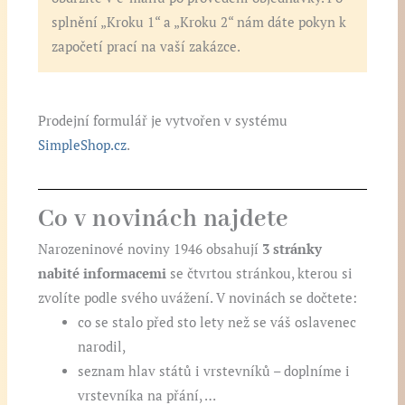
splnění „Kroku 1“ a „Kroku 2“ nám dáte pokyn k
započetí prací na vaší zakázce.
Prodejní formulář je vytvořen v systému
SimpleShop.cz
.
Co v novinách najdete
Narozeninové noviny 1946 obsahují
3 stránky
nabité informacemi
se čtvrtou stránkou, kterou si
zvolíte podle svého uvážení. V novinách se dočtete:
co se stalo před sto lety než se váš oslavenec
narodil,
seznam hlav států i vrstevníků – doplníme i
vrstevníka na přání, …