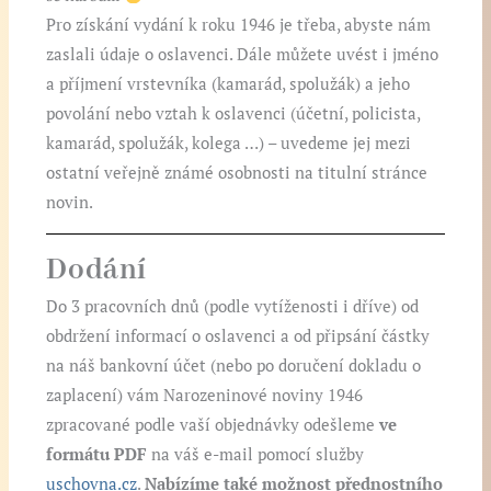
Pro získání vydání k roku 1946 je třeba, abyste nám
zaslali údaje o oslavenci. Dále můžete uvést i jméno
a příjmení vrstevníka (kamarád, spolužák) a jeho
povolání nebo vztah k oslavenci (účetní, policista,
kamarád, spolužák, kolega …) – uvedeme jej mezi
ostatní veřejně známé osobnosti na titulní stránce
novin.
Dodání
Do 3 pracovních dnů (podle vytíženosti i dříve) od
obdržení informací o oslavenci a od připsání částky
na náš bankovní účet (nebo po doručení dokladu o
zaplacení) vám Narozeninové noviny 1946
zpracované podle vaší objednávky odešleme
ve
formátu PDF
na váš e-mail pomocí služby
uschovna.cz
.
Nabízíme také možnost přednostního