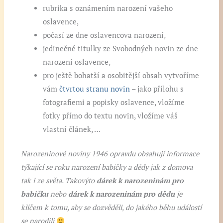
rubrika s oznámením narození vašeho
oslavence,
počasí ze dne oslavencova narození,
jedinečné titulky ze Svobodných novin ze dne
narození oslavence,
pro ještě bohatší a osobitější obsah vytvoříme
vám
čtvrtou stranu novin
– jako přílohu s
fotografiemi a popisky oslavence, vložíme
fotky přímo do textu novin, vložíme váš
vlastní článek, …
Narozeninové noviny 1946 opravdu obsahují informace
týkající se roku narození babičky a dědy jak z domova
tak i ze světa. Takovýto
dárek k narozeninám pro
babičku
nebo
dárek k narozeninám pro dědu
je
klíčem k tomu, aby se dozvěděli, do jakého běhu událostí
se narodili