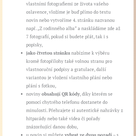
vlastními fotografiemi ze života vašeho
oslavence, vložíme je buď přímo do textu
novin nebo vytvoříme 4. stránku nazvanou
např. „Z rodinného alba“ a naskládáme zde až
7 fotografií, pokud si budete přát, tak i s
popisky,
jako čtvrtou stránku
nabízíme k výběru
kromě fotopřílohy také volnou stranu pro
vlastnoruční podpisy a gratulace, další
variantou je vložení vlastního přání nebo
přání s fotkou,
noviny
obsahují QR kódy
, díky kterém se
pomocí chytrého telefonu dostanete do
minulosti. Přehrajete si autentické nahrávky z
hitparády nebo také videa či pořady
znázorňující danou dobu,
u novin si můžete
vybrat ze dvou pozadí
– s