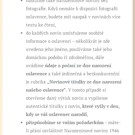
nabízíme také narozeninové noviny bez
fotografie. Když nemáte k dispozici fotografii
oslavence, budete mít naopak v novinách více
textu ke čtení,
do každých novin umisťujeme osobité
informace o oslavenci – několikrát je zde
uvedeno jeho jméno, používáme také jeho
domáckou podobu či zdrobnělinu, dále
uvádíme
údaje o počasí ze dne narození
oslavence
a také jedinečná a bezkonkurenční
je rubrika
„Novinové titulky ze dne narození
našeho oslavence“.
V tomto případě si
otevřeme daný výtisk novin a vypíšeme
autentické titulky z novin,
které vyšly v den,
kdy se váš oslavenec narodil
,
přizpůsobíme se vašim požadavkům
– máte-
li přání ozvláštnit Narozeninové noviny 1946