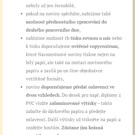
nebyly už jen černobílé,
pokud na noviny spěcháte, nabízíme také
možnost přednostního zpracování do
druhého pracovního dne
,
nabízíme možnost čb
tisku rovnou u nás
nebo
k tisku doporučujeme
ověřené copycentrum
,
které Narozeninové noviny tiskne nejen na
bílý papír, ale také na imitaci novinového
papíru a zasílá po on-line objednávce
vytištěné formáty,
noviny
doporučujeme předat oslavenci ve
dvou vzhledech
. Do desek pro např. diplomy z
PVC vložte
zalaminované výtisky
– takto
zabalte do dárkového papíru a předejte
oslavenci. Další výtisky už tiskněte na papír a
rozdejte hostům.
Zůstane jim krásná