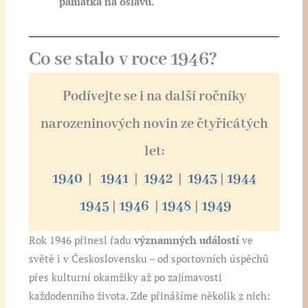
památka na oslavu.
Co se stalo v roce 1946?
Podívejte se i na další ročníky
narozeninových novin ze čtyřicátých
let:
1940
|
1941
|
1942
|
1943
|
1944
1945
|
1946
|
1948
|
1949
Rok 1946 přinesl řadu
významných událostí
ve
světě i v Československu – od sportovních úspěchů
přes kulturní okamžiky až po zajímavosti
každodenního života. Zde přinášíme několik z nich: