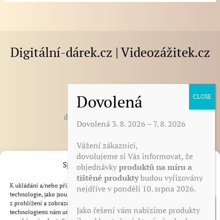
Digitální-dárek.cz | Videozážitek.cz
E-mail
:
darek@digitalni-darek.cz
digitalni-darek@seznam.cz
Dovolená 3. 8. 2026 – 7. 8. 2026
Vážení zákazníci,
BLOG - články, novinky, tipy
dovolujeme si Vás informovat, že
Spravovat Souhlas s cookies
objednávky
produktů na míru a
Otázky a odpovědi
tištěné produkty
budou vyřizovány
Zdarma ke stažení
K ukládání a/nebo přístupu k informacím o zařízení používáme
nejdříve v pondělí 10. srpna 2026.
Reference
technologie, jako jsou soubory cookie. Děláme to, abychom zlepšili zážitek
z prohlížení a zobrazovali personalizované reklamy. Souhlas s těmito
Obchodní podmínky
Jako řešení vám nabízíme produkty
technologiemi nám umožní zpracovávat údaje, jako je chování při