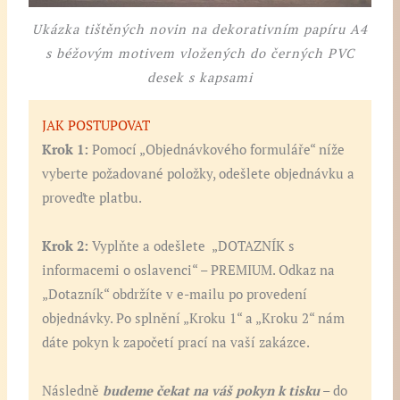
Ukázka tištěných novin na dekorativním papíru A4
s béžovým motivem vložených do černých PVC
desek s kapsami
JAK POSTUPOVAT
Krok 1:
Pomocí „Objednávkového formuláře“ níže
vyberte požadované položky, odešlete objednávku a
proveďte platbu.
Krok 2:
Vyplňte a odešlete „DOTAZNÍK s
informacemi o oslavenci“ – PREMIUM. Odkaz na
„Dotazník“ obdržíte v e-mailu po provedení
objednávky. Po splnění „Kroku 1“ a „Kroku 2“ nám
dáte pokyn k započetí prací na vaší zakázce.
Následně
budeme čekat na váš pokyn k tisku
– do