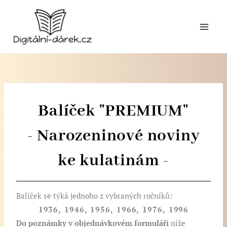
Přeskočit
na
obsah
Balíček "PREMIUM"
- Narozeninové noviny
ke kulatinám -
Balíček se týká jednoho z vybraných ročníků:
1936, 1946, 1956, 1966, 1976, 1996
Do poznámky v objednávkovém formuláři
níže