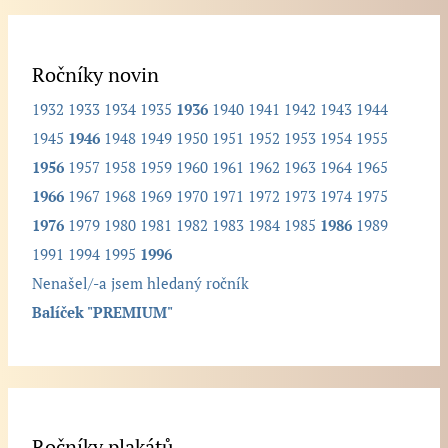
l
e
d
Ročníky novin
a
1932
1933
1934
1935
1936
1940
1941
1942
1943
1944
n
1945
1946
1948
1949
1950
1951
1952
1953
1954
1955
ý
1956
1957
1958
1959
1960
1961
1962
1963
1964
1965
r
1966
1967
1968
1969
1970
1971
1972
1973
1974
1975
o
1976
1979
1980
1981
1982
1983
1984
1985
1986
1989
č
1991
1994
1995
1996
n
Nenašel/-a jsem hledaný ročník
í
Balíček "PREMIUM"
k
.
.
.
Ročníky plakátů