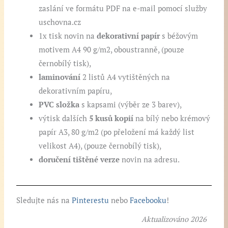
zaslání ve formátu PDF na e-mail pomocí služby
uschovna.cz
1x tisk novin na
dekorativní papír
s béžovým
motivem A4 90 g/m2, oboustranně, (pouze
černobílý tisk),
laminování
2 listů A4 vytištěných na
dekorativním papíru,
PVC složka
s kapsami (výběr ze 3 barev),
výtisk dalších
5 kusů kopií
na bílý nebo krémový
papír A3, 80 g/m2 (po přeložení má každý list
velikost A4), (pouze černobílý tisk),
doručení tištěné verze
novin na adresu.
Sledujte nás na
Pinterestu
nebo
Facebooku
!
Aktualizováno 2026