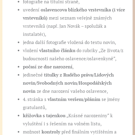
fotografie na titulní straně,
uvedení
oslavencova blízkého vrstevníka (i více
vrstevníků)
mezi seznam veřejně známých
vrstevníků (např. Jan Novák – spolužák a
instalatér),
jedna další fotografie vložená do textu novin,
vložení
vlastního článku
do rubriky „Ze života/z
budoucnosti našeho oslavence/oslavenkyně“,
počasí ze dne narození
,
jedinečné
titulky z Rudého práva/Lidových
novin/Svobodných novin/Hospodářských
novin
ze dne narození vašeho oslavence,
4. stránka s
vlastním veršem/přáním
se jmény
gratulantů,
křížovka s tajenkou
„Krásné narozeniny“ k
vyluštění i s řešením na volném listu,
možnost
kontroly
před finálním vytištěním a