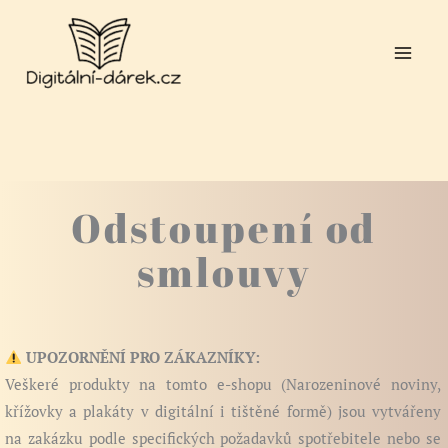
Přeskočit
na
obsah
Odstoupení od
smlouvy
UPOZORNĚNÍ PRO ZÁKAZNÍKY:
Veškeré produkty na tomto e-shopu (Narozeninové noviny,
křížovky a plakáty v digitální i tištěné formě) jsou vytvářeny
na zakázku podle specifických požadavků spotřebitele nebo se