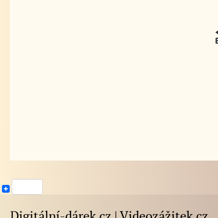
Digitální-dárek.cz | Videozážitek.cz