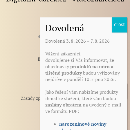
E-mail
:
darek@digitalni-darek.cz
digitalni-darek@seznam.cz
Dovolená 3. 8. 2026 – 7. 8. 2026
Vážení zákazníci,
BLOG - články, novinky, tipy
dovolujeme si Vás informovat, že
objednávky
produktů na míru a
Otázky a odpovědi
tištěné produkty
budou vyřizovány
Zdarma ke stažení
nejdříve v pondělí 10. srpna 2026.
Reference
Obchodní podmínky
Jako řešení vám nabízíme produkty
ihned ke stažení, které vám budou
Zásady zpracování a ochrana osobních údajů
zaslány obratem
na uvedený e-mail
Odstoupení od smlouvy
ve formátu PDF:
Zásady cookies (EU)
Podklad k tisku s těmito produkty
Kontakt
obdržíte po zaplacení okamžitě na
narozeninové noviny