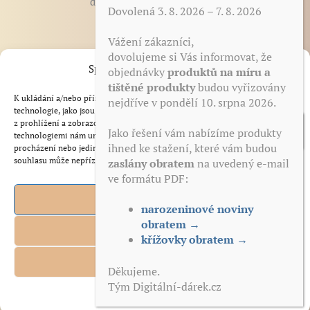
digitalni-darek@seznam.cz
Dovolená 3. 8. 2026 – 7. 8. 2026
Vážení zákazníci,
BLOG - články, novinky, tipy
dovolujeme si Vás informovat, že
Spravovat Souhlas s cookies
objednávky
produktů na míru a
Otázky a odpovědi
tištěné produkty
budou vyřizovány
Zdarma ke stažení
K ukládání a/nebo přístupu k informacím o zařízení používáme
nejdříve v pondělí 10. srpna 2026.
Reference
technologie, jako jsou soubory cookie. Děláme to, abychom zlepšili zážitek
z prohlížení a zobrazovali personalizované reklamy. Souhlas s těmito
Obchodní podmínky
Jako řešení vám nabízíme produkty
technologiemi nám umožní zpracovávat údaje, jako je chování při
ihned ke stažení, které vám budou
Zásady zpracování a ochrana osobních údajů
procházení nebo jedinečná ID na tomto webu. Nesouhlas nebo odvolání
souhlasu může nepříznivě ovlivnit určité vlastnosti a funkce.
zaslány obratem
na uvedený e-mail
Odstoupení od smlouvy
ve formátu PDF:
Zásady cookies (EU)
Podklad k tisku s těmito produkty
Přijmout
Kontakt
obdržíte po zaplacení okamžitě na
narozeninové noviny
svůj e-mail – bez čekání:
obratem →
Odmítnout
narozeninové noviny
křížovky obratem →
obratem →
© 2026 Dárek nejen k narozeninám | Narozeninové noviny, plakáty,
Zobrazit předvolby
Děkujeme.
křížovky, výročí svatby
Tým Digitální-dárek.cz
křížovky obratem →
Zásady cookies