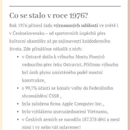
Co se stalo v roce 1976?
Rok 1976 přinesl řadu
významných událostí
ve světě i
v Československu – od sportovních úspěchů přes
kulturní okamžiky až po zajímavosti každodenního
života. Zde přinášíme několik z nich:
v Ostravě došlo k výbuchu Mostu Pionýrů
vedoucího přes řeku Ostravici. Příčinou výbuchu
byl únik plynu umístěného podél mostní
konstrukce,
s 99,7% účastí se konaly volby do Federálního
shromáždění ČSSR ,
byla založena firma Apple Computer Inc. ,
bylo vyhlášeno znovusjednocení Vietnamu,
v Českých zemích se narodilo 187.378 dětí a mezi
nimi i vy nebo váš oslavenec!