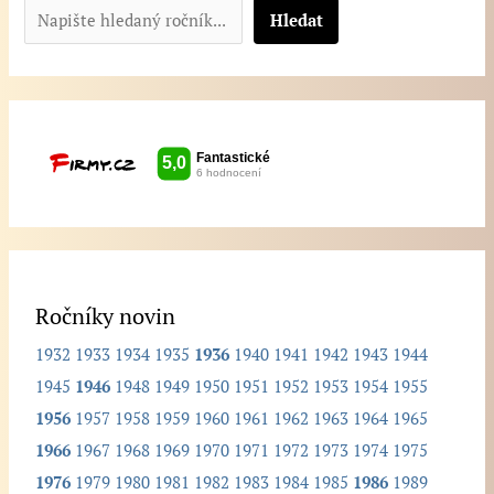
a
Hledat
p
i
š
t
e
h
l
e
d
Ročníky novin
a
1932
1933
1934
1935
1936
1940
1941
1942
1943
1944
n
1945
1946
1948
1949
1950
1951
1952
1953
1954
1955
ý
1956
1957
1958
1959
1960
1961
1962
1963
1964
1965
r
1966
1967
1968
1969
1970
1971
1972
1973
1974
1975
o
1976
1979
1980
1981
1982
1983
1984
1985
1986
1989
č