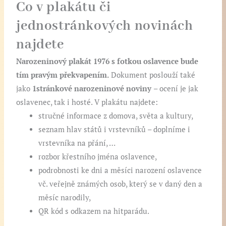
Co v plakátu či
jednostránkových novinách
najdete
Narozeninový
plakát 1976 s fotkou oslavence bude
tím pravým překvapením.
Dokument poslouží také
jako
1stránkové narozeninové noviny
– ocení je jak
oslavenec, tak i hosté. V plakátu najdete:
stručné informace z domova, světa a kultury,
seznam hlav států i vrstevníků – doplníme i
vrstevníka na přání, …
rozbor křestního jména oslavence,
podrobnosti ke dni a měsíci narození oslavence
vč. veřejně známých osob, který se v daný den a
měsíc narodily,
QR kód s odkazem na hitparádu.