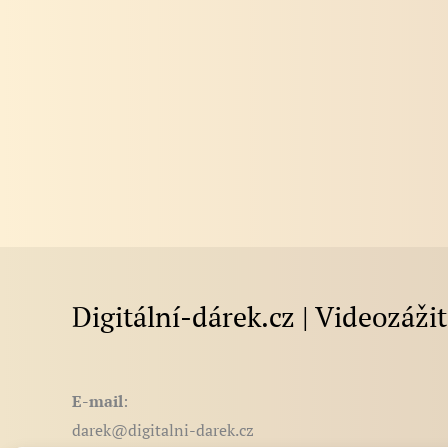
Digitální-dárek.cz | Videozáži
E-mail
:
darek@digitalni-darek.cz