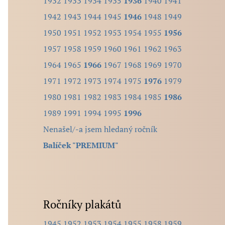
1932
1933
1934
1935
1936
1940
1941
l
1942
1943
1944
1945
1946
1948
1949
e
1950
1951
1952
1953
1954
1955
1956
d
1957
1958
1959
1960
1961
1962
1963
a
1964
1965
1966
1967
1968
1969
1970
n
1971
1972
1973
1974
1975
1976
1979
ý
1980
1981
1982
1983
1984
1985
1986
r
1989
1991
1994
1995
1996
o
Nenašel/-a jsem hledaný ročník
č
Balíček "PREMIUM"
n
í
k
.
Ročníky plakátů
.
1945
1952
1953
1954
1955
1958
1959