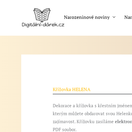
Přeskočit
na
Narozeninové noviny
Nar
obsah
Křížovka HELENA
Dekorace a křížovka s křestním jménem
kterým můžete obdarovat svou Helenku.
zajímavost. Křížovku zasíláme
elektro
PDF soubor.