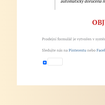
automaticky doručena na
OB
Prodejní formulář je vytvořen v syst
Sledujte nás na
Pinterestu
nebo
Face