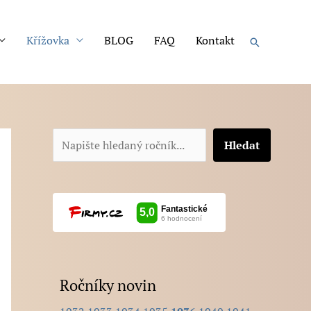
Křížovka
BLOG
FAQ
Kontakt
Hledat
N
Hledat
a
p
i
š
t
e
Ročníky novin
h