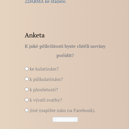
ZDARMA ke stažení
Anketa
K jaké příležitosti byste chtěli noviny
pořídit?
ke kulatinám?
k půlkulatinám?
k plnoletosti?
k výročí svatby?
jiné (napište nám na Facebook).