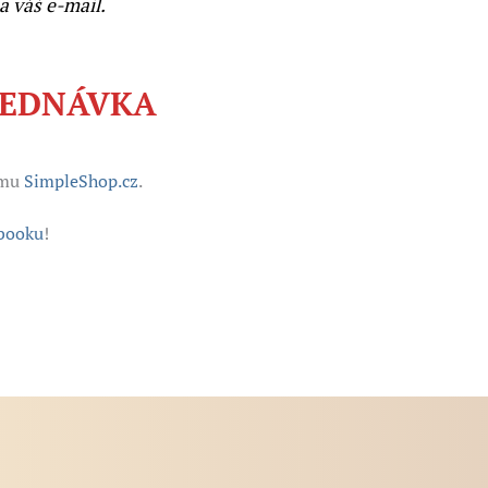
 váš e-mail.
JEDNÁVKA
ému
SimpleShop.cz
.
booku
!