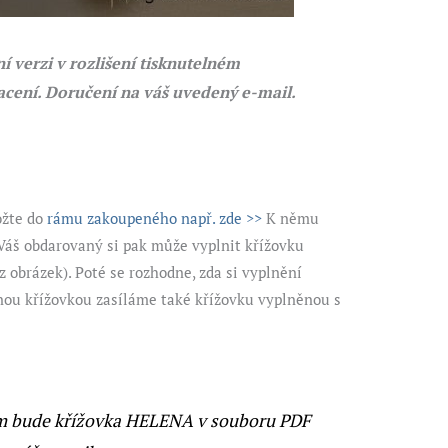
í verzi v rozlišení tisknutelném
acení. Doručení na váš uvedený e-mail.
ožte do
rámu zakoupeného např. zde >>
K němu
áš obdarovaný si pak může vyplnit křížovku
 obrázek). Poté se rozhodne, zda si vyplnění
ou křížovkou zasíláme také křížovku vyplněnou s
m bude křížovka HELENA v souboru PDF