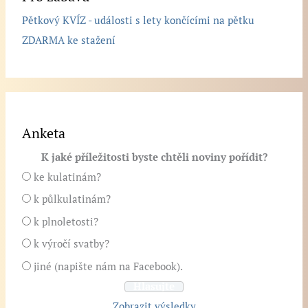
Pětkový KVÍZ - události s lety končícími na pětku
ZDARMA ke stažení
Anketa
K jaké příležitosti byste chtěli noviny pořídit?
ke kulatinám?
k půlkulatinám?
k plnoletosti?
k výročí svatby?
jiné (napište nám na Facebook).
Zobrazit výsledky