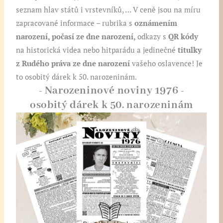
seznam hlav států i vrstevníků, … V ceně jsou na míru
zapracované informace
–
rubrika s
oznámením
narození, počasí ze dne narození,
odkazy s
QR kódy
na historická videa nebo hitparádu a jedinečné
titulky
z Rudého práva ze dne narození
vašeho oslavence! Je
to osobitý dárek k 50. narozeninám.
- Narozeninové noviny 1976 -
osobitý dárek k 50. narozeninám