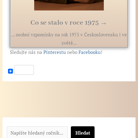
Co se stalo v roce 1975 →
... osobní vzpomínky na rok 1975 v Československu i ve
světě...
Sledujte nás na
Pinterestu
nebo
Facebooku
!
N
a
Hledat