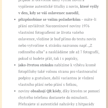
vypíšeme autentické titulky z novin,
které vyšly
v den, kdy se váš oslavenec narodil
,
přizpůsobíme se vašim požadavkům
– máte-li
přání ozvláštnit Narozeninové noviny 1976
vlastními fotografiemi ze života vašeho
oslavence, vložíme je buď přímo do textu novin
nebo vytvoříme 4. stránku nazvanou např. „Z
rodinného alba“ a naskládáme zde až 7 fotografií,
pokud si budete přát, tak i s popisky,
jako čtvrtou stránku
nabízíme k výběru kromě
fotopřílohy také volnou stranu pro vlastnoruční
podpisy a gratulace, další variantou je vložení
vlastního přání nebo přání s fotkou,
noviny
obsahují QR kódy
, díky kterém se pomocí
chytrého telefonu dostanete do minulosti.
Přehrajete si autentické nahrávky z hitparády