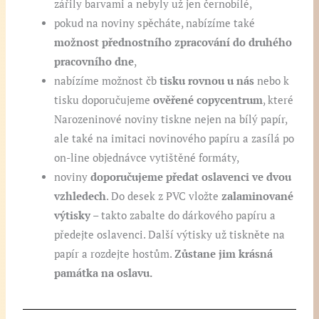
zářily barvami a nebyly už jen černobílé,
pokud na noviny spěcháte, nabízíme také
možnost přednostního zpracování do druhého
pracovního dne
,
nabízíme možnost čb
tisku rovnou u nás
nebo k
tisku doporučujeme
ověřené copycentrum
, které
Narozeninové noviny tiskne nejen na bílý papír,
ale také na imitaci novinového papíru a zasílá po
on-line objednávce vytištěné formáty,
noviny
doporučujeme předat oslavenci ve dvou
vzhledech
. Do desek z PVC vložte
zalaminované
výtisky
– takto zabalte do dárkového papíru a
předejte oslavenci. Další výtisky už tiskněte na
papír a rozdejte hostům.
Zůstane jim krásná
památka na oslavu.