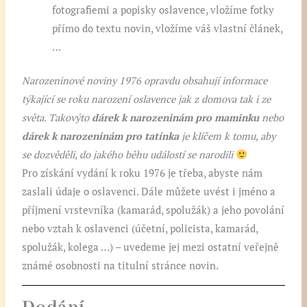
fotografiemi a popisky oslavence, vložíme fotky
přímo do textu novin, vložíme váš vlastní článek,
…
Narozeninové noviny 1976 opravdu obsahují informace
týkající se roku narození oslavence jak z domova tak i ze
světa. Takovýto
dárek k narozeninám pro maminku
nebo
dárek k narozeninám pro tatínka
je klíčem k tomu, aby
se dozvěděli, do jakého běhu událostí se narodili
Pro získání vydání k roku 1976 je třeba, abyste nám
zaslali údaje o oslavenci. Dále můžete uvést i jméno a
příjmení vrstevníka (kamarád, spolužák) a jeho povolání
nebo vztah k oslavenci (účetní, policista, kamarád,
spolužák, kolega …) – uvedeme jej mezi ostatní veřejně
známé osobnosti na titulní stránce novin.