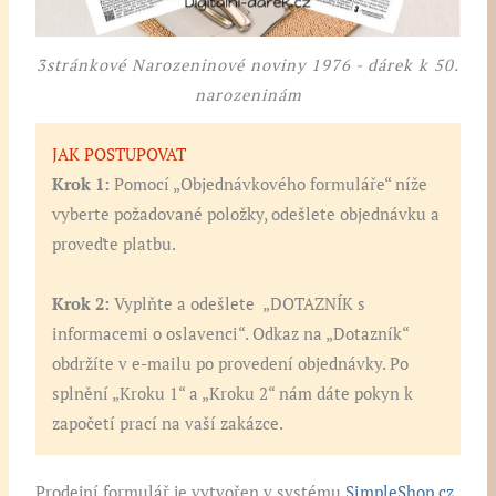
3stránkové Narozeninové noviny 1976 - dárek k 50.
narozeninám
JAK POSTUPOVAT
Krok 1:
Pomocí „Objednávkového formuláře“ níže
vyberte požadované položky, odešlete objednávku a
proveďte platbu.
Krok 2:
Vyplňte a odešlete „DOTAZNÍK s
informacemi o oslavenci“. Odkaz na „Dotazník“
obdržíte v e-mailu po provedení objednávky. Po
splnění „Kroku 1“ a „Kroku 2“ nám dáte pokyn k
započetí prací na vaší zakázce.
Prodejní formulář je vytvořen v systému
SimpleShop.cz
.