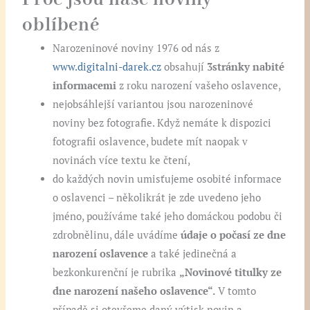
oblíbené
Narozeninové noviny 1976 od nás z
www.digitalni-darek.cz
obsahují
3stránky nabité
informacemi
z roku narození vašeho oslavence,
nejobsáhlejší variantou jsou narozeninové
noviny bez fotografie. Když nemáte k dispozici
fotografii oslavence, budete mít naopak v
novinách více textu ke čtení,
do každých novin umisťujeme osobité informace
o oslavenci – několikrát je zde uvedeno jeho
jméno, používáme také jeho domáckou podobu či
zdrobnělinu, dále uvádíme
údaje o počasí ze dne
narození oslavence
a také jedinečná a
bezkonkurenční je rubrika
„Novinové titulky ze
dne narození našeho oslavence“.
V tomto
případě si otevřeme daný výtisk novin a