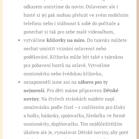
odkazem umístíme do novin. Oslavenec ale i
hosté si jej pak mohou přehrát ve svém mobilním
telefonu nebo i stáhnout k sobě do počítače a
ponechat si tak pro sebe malé videoalbum,
vytváříme
křížovky na míru.
Do tajenky můžete
nechat umístit vyznání oslavenci nebo
poděkování. Křížovka může být také s tajenkou
pro pobavení hostů na oslavě. Vytvoříme
osmisměrku nebo švédskou křížovku,
nezapomněli jsme ani na
zábavu pro ty
nejmenší.
Pro děti máme připraveny
Dětské
noviny
. Na čtyřech stránkách najdete např.
omalovánku podle čísel – s rozlišením pro kluky
a holky, hádanky, spojovačku, hledačku ve formě
osmisměrky, doplňovačku. Tím nejdůležitějším
úkolem ale je, vymalovat Dětské noviny, aby poté