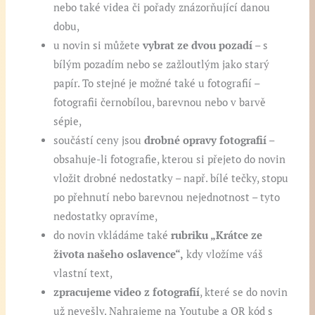
nebo také videa či pořady znázorňující danou
dobu,
u novin si můžete
vybrat ze dvou pozadí
– s
bílým pozadím nebo se zažloutlým jako starý
papír. To stejné je možné také u fotografií –
fotografii černobílou, barevnou nebo v barvě
sépie,
součástí ceny jsou
drobné opravy fotografií
–
obsahuje-li fotografie, kterou si přejeto do novin
vložit drobné nedostatky – např. bílé tečky, stopu
po přehnutí nebo barevnou nejednotnost – tyto
nedostatky opravíme,
do novin vkládáme také
rubriku „Krátce ze
života našeho oslavence“,
kdy vložíme váš
vlastní text,
zpracujeme video z fotografií
, které se do novin
už nevešly. Nahrajeme na Youtube a QR kód s