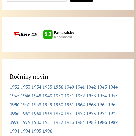
p
i
š
t
e
h
l
e
d
Ročníky novin
a
1932
1933
1934
1935
1936
1940
1941
1942
1943
1944
n
1945
1946
1948
1949
1950
1951
1952
1953
1954
1955
ý
1956
1957
1958
1959
1960
1961
1962
1963
1964
1965
r
1966
1967
1968
1969
1970
1971
1972
1973
1974
1975
o
1976
1979
1980
1981
1982
1983
1984
1985
1986
1989
č
1991
1994
1995
1996
n