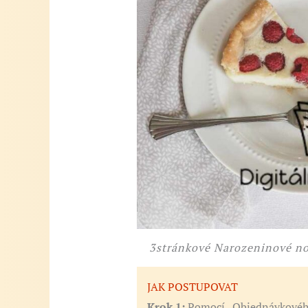
3stránkové Narozeninové no
JAK POSTUPOVAT
Krok 1:
Pomocí „Objednávkového