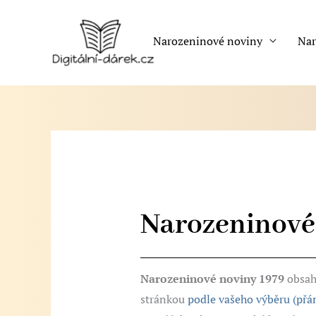
Přeskočit
na
Narozeninové noviny
Nar
obsah
Narozeninové
Narozeninové noviny 1979
obsah
stránkou
podle vašeho výběru (přán