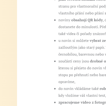
stranu pro vlastnoruční podp
vlastního přání nebo přání s
noviny
obsahují QR kódy
,
dostanete do minulosti. Pře
také videa či pořady znázor
u novin si můžete
vybrat z
zažloutlým jako starý papír. 
černobílou, barevnou nebo v
součástí ceny jsou
drobné o
kterou si přejeto do novin v
stopu po přehnutí nebo bar
opravíme,
do novin vkládáme také
rub
kdy vložíme váš vlastní text
zpracujeme video z fotogr