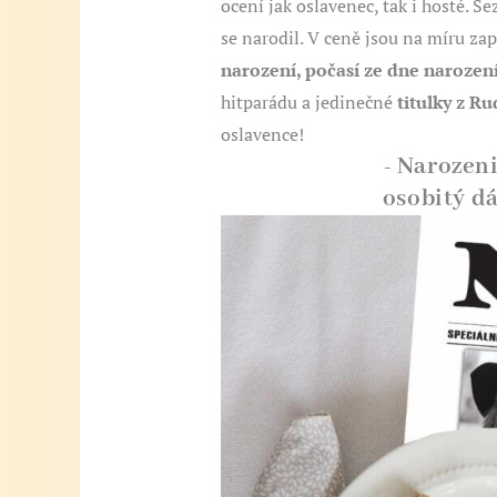
ocení jak oslavenec, tak i hosté. S
se narodil. V ceně jsou na míru z
narození, počasí ze dne narozen
hitparádu a jedinečné
titulky z R
oslavence!
- Narozen
osobitý d