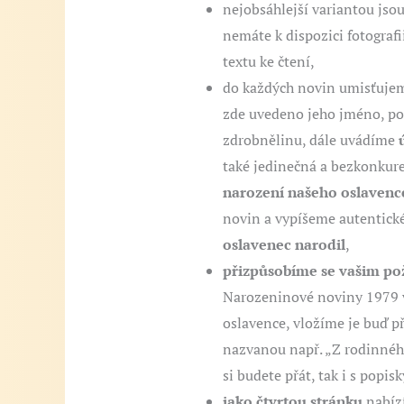
nejobsáhlejší variantou jso
nemáte k dispozici fotograf
textu ke čtení,
do každých novin umisťujeme
zde uvedeno jeho jméno, p
zdrobnělinu, dále uvádíme
také jedinečná a bezkonkure
narození našeho oslavenc
novin a vypíšeme autentické
oslavenec narodil
,
přizpůsobíme se vašim p
Narozeninové noviny 1979 v
oslavence, vložíme je buď p
nazvanou např. „Z rodinného
si budete přát, tak i s popisk
jako čtvrtou stránku
nabízí