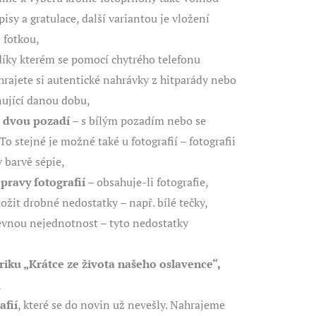
isy a gratulace, další variantou je vložení
 fotkou,
 díky kterém se pomocí chytrého telefonu
hrajete si autentické nahrávky z hitparády nebo
ňující danou dobu,
e dvou pozadí
– s bílým pozadím nebo se
To stejné je možné také u fotografií – fotografii
 barvě sépie,
pravy fotografií
– obsahuje-li fotografie,
ložit drobné nedostatky – např. bílé tečky,
evnou nejednotnost – tyto nedostatky
riku „Krátce ze života našeho oslavence“,
,
afií
, které se do novin už nevešly. Nahrajeme