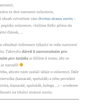
arození,
práva ze dne narození oslavence,
jší obsah vytvoříme vám
čtvrtou stranu novin
–
a popisky oslavence, vložíme fotky přímo do
stní článek, …
obsahují informace týkající se roku narození
ěta. Takovýto
dárek k narozeninám pro
nám pro tatínka
je klíčem k tomu, aby se
 se narodili
řeba, abyste nám zaslali údaje o oslavenci. Dále
stevníka (kamarád, spolužák) a jeho povolání
licista, kamarád, spolužák, kolega …) – uvedeme
bnosti na titulní stránce novin.