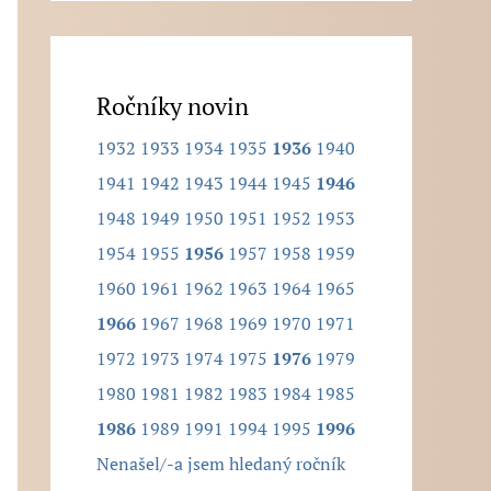
l
e
d
Ročníky novin
a
1932
1933
1934
1935
1936
1940
n
1941
1942
1943
1944
1945
1946
ý
1948
1949
1950
1951
1952
1953
r
1954
1955
1956
1957
1958
1959
o
1960
1961
1962
1963
1964
1965
č
1966
1967
1968
1969
1970
1971
n
1972
1973
1974
1975
1976
1979
í
1980
1981
1982
1983
1984
1985
k
1986
1989
1991
1994
1995
1996
.
Nenašel/-a jsem hledaný ročník
.