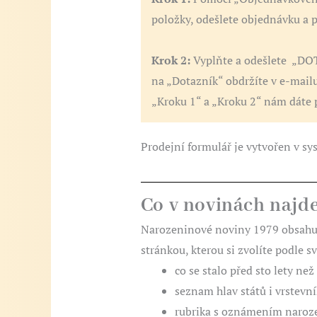
položky, odešlete objednávku a p
Krok 2:
Vyplňte a odešlete „DOT
na „Dotazník“ obdržíte v e-mail
„Kroku 1“ a „Kroku 2“ nám dáte p
Prodejní formulář je vytvořen v s
Co v novinách najd
Narozeninové noviny 1979 obsahu
stránkou, kterou si zvolíte podle s
co se stalo před sto lety než
seznam hlav států i vrstevní
rubrika s oznámením naroze