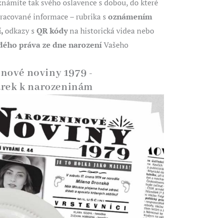
eznámíte tak svého oslavence s dobou, do které
apracované informace
–
rubrika s
oznámením
í,
odkazy s
QR kódy
na historická videa nebo
udého práva ze dne narození
Vašeho
inové noviny 1979 -
árek k narozeninám