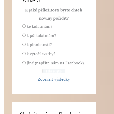
Anketa
K jaké příležitosti byste chtěli
noviny pořídit?
ke kulatinám?
k půlkulatinám?
k plnoletosti?
k výročí svatby?
jiné (napište nám na Facebook).
Zobrazit výsledky