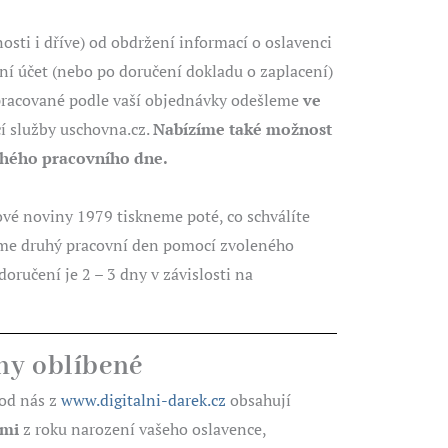
osti i dříve) od obdržení informací o oslavenci
ní účet (nebo po doručení dokladu o zaplacení)
racované podle vaší objednávky odešleme
ve
í služby uschovna.cz.
Nabízíme také možnost
uhého pracovního dne.
é noviny 1979 tiskneme poté, co schválíte
áme druhý pracovní den pomocí zvoleného
doručení je 2 – 3 dny v závislosti na
ny oblíbené
od nás z
www.digitalni-darek.cz
obsahují
emi
z roku narození vašeho oslavence,