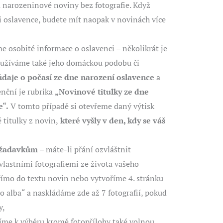
u narozeninové noviny bez fotografie. Když
ii oslavence, budete mít naopak v novinách více
 osobité informace o oslavenci – několikrát je
oužíváme také jeho domáckou podobu či
údaje o počasí ze dne narození oslavence
a
nční je rubrika
„Novinové titulky ze dne
e“.
V tomto případě si otevřeme daný výtisk
 titulky z novin,
které vyšly v den, kdy se váš
ožadavkům
– máte-li přání ozvláštnit
lastními fotografiemi ze života vašeho
římo do textu novin nebo vytvoříme 4. stránku
 alba“ a naskládáme zde až 7 fotografií, pokud
y,
me k výběru kromě fotopřílohy také volnou