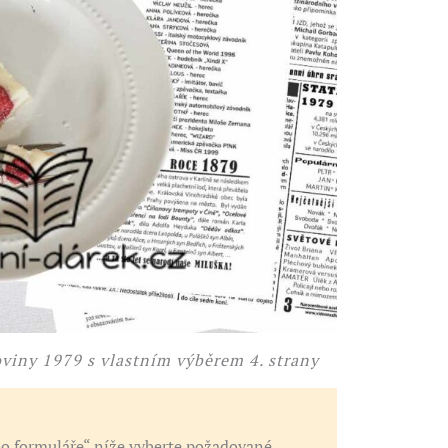
viny 1979 s vlastním výběrem 4. strany
 formuláře“ níže vyberte požadované