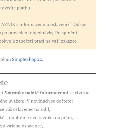
roveďte platbu.
AZNÍK s informacemi o oslavenci“. Odkaz
u po provedení objednávky. Po splnění
okyn k započetí prací na vaší zakázce.
ystému
SimpleShop.cz
.
ete
jí
3 stránky nabité informacemi
se čtvrtou
vého uvážení. V novinách se dočtete:
 se váš oslavenec narodil,
ků – doplníme i vrstevníka na přání, …
ní vašeho oslavence,