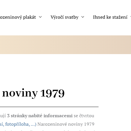
ozeninový plakát
Výročí svatby
Ihned ke stažení
 noviny 1979
ují
3 stránky nabité informacemi
se čtvrtou
í, fotopříloha, …)
Narozeninové noviny 1979