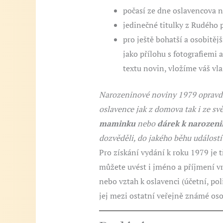
počasí ze dne oslavencova n
jedinečné titulky z Rudého 
pro ještě bohatší a osobitě
jako přílohu s fotografiemi 
textu novin, vložíme váš vla
Narozeninové noviny 1979 opravdu 
oslavence jak z domova tak i ze sv
maminku
nebo
dárek k narozeni
dozvěděli, do jakého běhu událostí
Pro získání vydání k roku 1979 je t
můžete uvést i jméno a příjmení vr
nebo vztah k oslavenci (účetní, po
jej mezi ostatní veřejně známé oso