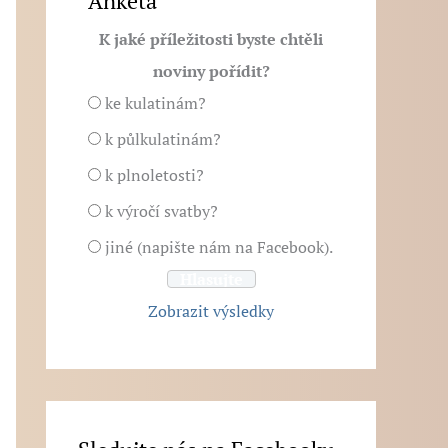
Anketa
K jaké příležitosti byste chtěli
noviny pořídit?
ke kulatinám?
k půlkulatinám?
k plnoletosti?
k výročí svatby?
jiné (napište nám na Facebook).
Zobrazit výsledky