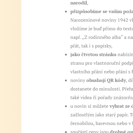
narodil
,
přizpůsobíme se vašim po
Narozeninové noviny 1942 vla
vložíme je buď přímo do text
např. „Z rodinného alba“ a na
přát, tak i s popisky,
jako čtvrtou stránku
nabízím
stranu pro vlastnoruční podpis
vlastního přání nebo přání s 
noviny
obsahují QR kódy
, d
dostanete do minulosti. Přehr
také videa či pořady znázorň
u novin si můžete
vybrat ze
zažloutlým jako starý papír. T
černobílou, barevnou nebo v 
součástí ceny jsou
drobné op