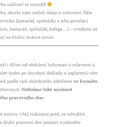
ěhu událostí se narodili
eba, abyste nám zaslali údaje o oslavenci. Dále
tevníka (kamarád, spolužák) a jeho povolání
cista, kamarád, spolužák, kolega …) – uvedeme jej
i na titulní stránce novin.
ti i dříve) od obdržení informací o oslavenci a
účet (nebo po doručení dokladu o zaplacení) vám
né podle vaší objednávky odešleme
ve formátu
chovna.cz.
Nabízíme také možnost
ého pracovního dne.
 noviny 1942 tiskneme poté, co schválíte
me druhý pracovní den pomocí zvoleného