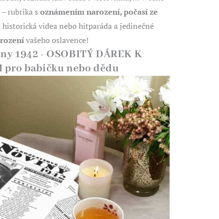
–
rubrika s
oznámením narození, počasí ze
 historická videa nebo hitparáda a jedinečné
arození
vašeho oslavence!
iny 1942 - OSOBITÝ DÁREK K
pro babičku nebo dědu