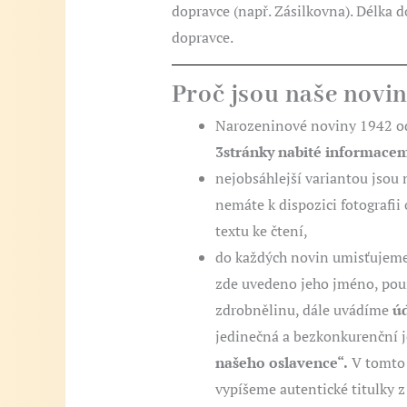
dopravce (např. Zásilkovna). Délka d
dopravce.
Proč jsou naše novi
Narozeninové noviny 1942 o
3stránky nabité informace
nejobsáhlejší variantou jsou
nemáte k dispozici fotografii
textu ke čtení,
do každých novin umisťujeme 
zde uvedeno jeho jméno, pou
zdrobnělinu, dále uvádíme
úd
jedinečná a bezkonkurenční j
našeho oslavence“.
V tomto 
vypíšeme autentické titulky z