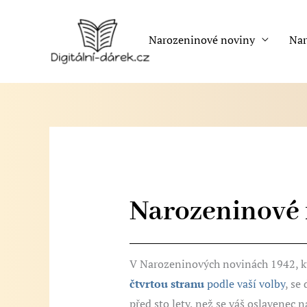
Přeskočit
na
Narozeninové noviny
Nar
obsah
Narozeninové 
V Narozeninových novinách 1942, k
čtvrtou stranu
podle vaší volby
, se
před sto lety, než se váš oslavenec n