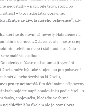
bné nedostatky – např. bílé tečky, stopu po
dnotnost – tyto nedostatky opravíme,
iku „Krátce ze života našeho oslavence“,
kdy
ií
, které se do novin už nevešly. Nahrajeme na
místíme do novin. Oslavenec ale i hosté si jej
obilním telefonu nebo i stáhnout k sobě do
ro sebe malé videoalbum,
Do tajenky můžete nechat umístit vyznání
řížovka může být také s tajenkou pro pobavení
osmisměrku nebo švédskou křížovku,
avu pro ty nejmenší.
Pro děti máme připraveny
tránkách najdete např. omalovánku podle čísel – s
 hádanky, spojovačku, hledačku ve formě
 nejdůležitějším úkolem ale je, vymalovat