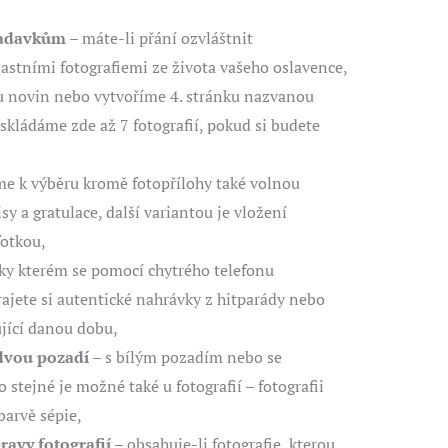
žadavkům
– máte-li přání ozvláštnit
stními fotografiemi ze života vašeho oslavence,
u novin nebo vytvoříme 4. stránku nazvanou
skládáme zde až 7 fotografií, pokud si budete
e k výběru kromě fotopřílohy také volnou
y a gratulace, další variantou je vložení
fotkou,
íky kterém se pomocí chytrého telefonu
ajete si autentické nahrávky z hitparády nebo
ující danou dobu,
 dvou pozadí
– s bílým pozadím nebo se
o stejné je možné také u fotografií – fotografii
barvě sépie,
ravy fotografií
– obsahuje-li fotografie, kterou