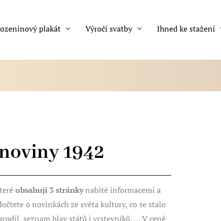
ozeninový plakát
Výročí svatby
Ihned ke stažení
noviny 1942
teré
obsahují 3 stránky
nabité informacemi a
 dočtete o novinkách ze světa kultury, co se stalo
arodil, seznam hlav států i vrstevníků, … V ceně