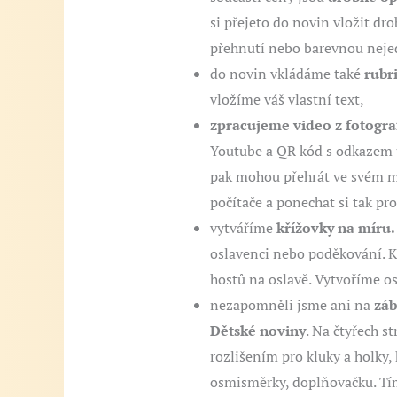
si přejeto do novin vložit dro
přehnutí nebo barevnou neje
do novin vkládáme také
rubr
vložíme váš vlastní text,
zpracujeme video z fotograf
Youtube a QR kód s odkazem u
pak mohou přehrát ve svém m
počítače a ponechat si tak p
vytváříme
křížovky na míru.
oslavenci nebo poděkování. K
hostů na oslavě. Vytvoříme 
nezapomněli jsme ani na
záb
Dětské noviny
. Na čtyřech s
rozlišením pro kluky a holky,
osmisměrky, doplňovačku. Tím