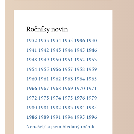
l
e
d
Ročníky novin
a
1932
1933
1934
1935
1936
1940
n
1941
1942
1943
1944
1945
1946
ý
1948
1949
1950
1951
1952
1953
r
1954
1955
1956
1957
1958
1959
o
1960
1961
1962
1963
1964
1965
č
1966
1967
1968
1969
1970
1971
n
1972
1973
1974
1975
1976
1979
í
1980
1981
1982
1983
1984
1985
k
1986
1989
1991
1994
1995
1996
.
Nenašel/-a jsem hledaný ročník
.