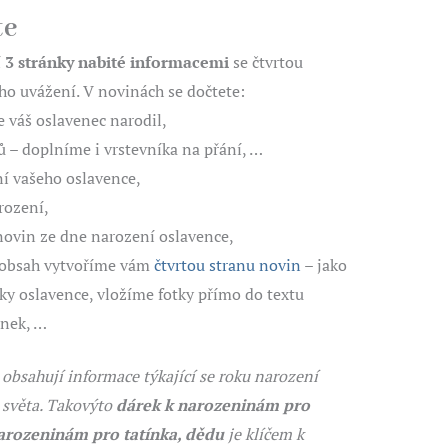
te
í
3 stránky nabité informacemi
se čtvrtou
ého uvážení. V novinách se dočtete:
se váš oslavenec narodil,
ů – doplníme i vrstevníka na přání, …
í vašeho oslavence,
rození,
 novin ze dne narození oslavence,
ší obsah vytvoříme vám
čtvrtou stranu novin
– jako
sky oslavence, vložíme fotky přímo do textu
ánek, …
bsahují informace týkající se roku narození
e světa. Takovýto
dárek k narozeninám pro
arozeninám pro tatínka, dědu
je klíčem k