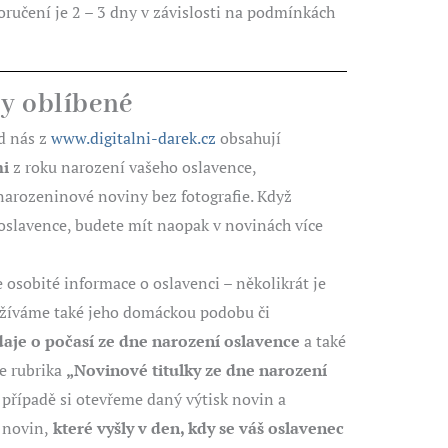
oručení je 2 – 3 dny v závislosti na podmínkách
ny oblíbené
d nás z
www.digitalni-darek.cz
obsahují
mi
z roku narození vašeho oslavence,
 narozeninové noviny bez fotografie. Když
 oslavence, budete mít naopak v novinách více
osobité informace o oslavenci – několikrát je
žíváme také jeho domáckou podobu či
aje o počasí ze dne narození oslavence
a také
e rubrika
„Novinové titulky ze dne narození
případě si otevřeme daný výtisk novin a
 novin,
které vyšly v den, kdy se váš oslavenec