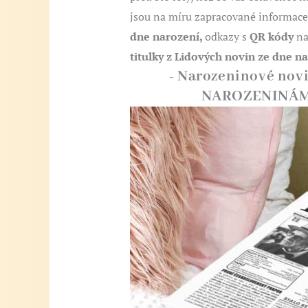
jsou na míru zapracované informace
dne narození,
odkazy s
QR kódy
na
titulky z Lidových novin ze dne n
- Narozeninové nov
NAROZENINÁM 