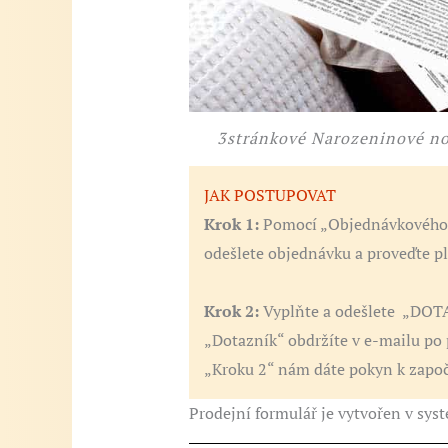
3stránkové Narozeninové no
JAK POSTUPOVAT
Krok 1:
Pomocí „Objednávkového f
odešlete objednávku a proveďte pl
Krok 2:
Vyplňte a odešlete „DOTA
„Dotazník“ obdržíte v e-mailu po 
„Kroku 2“ nám dáte pokyn k započe
Prodejní formulář je vytvořen v sy