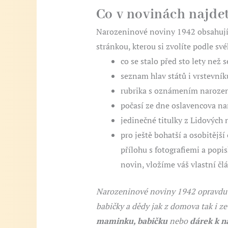
Co v novinách najde
Narozeninové noviny 1942 obsahuj
stránkou, kterou si zvolíte podle sv
co se stalo před sto lety než 
seznam hlav států i vrstevník
rubrika s oznámením narozen
počasí ze dne oslavencova na
jedinečné titulky z Lidových
pro ještě bohatší a osobitěj
přílohu s fotografiemi a popi
novin, vložíme váš vlastní čl
Narozeninové noviny 1942 opravdu o
babičky a dědy jak z domova tak i z
maminku, babičku
nebo
dárek k n