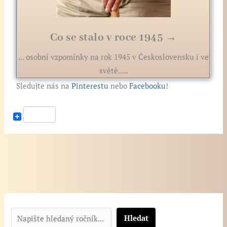
Co se stalo v roce 1945 →
... osobní vzpomínky na rok 1945 v Československu i ve
světě.....
Sledujte nás na
Pinterestu
nebo
Facebooku
!
N
a
Hledat