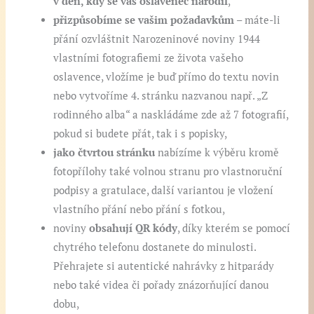
v den, kdy se váš oslavenec narodil
,
přizpůsobíme se vašim požadavkům
– máte-li
přání ozvláštnit Narozeninové noviny 1944
vlastními fotografiemi ze života vašeho
oslavence, vložíme je buď přímo do textu novin
nebo vytvoříme 4. stránku nazvanou např. „Z
rodinného alba“ a naskládáme zde až 7 fotografií,
pokud si budete přát, tak i s popisky,
jako čtvrtou stránku
nabízíme k výběru kromě
fotopřílohy také volnou stranu pro vlastnoruční
podpisy a gratulace, další variantou je vložení
vlastního přání nebo přání s fotkou,
noviny
obsahují QR kódy
, díky kterém se pomocí
chytrého telefonu dostanete do minulosti.
Přehrajete si autentické nahrávky z hitparády
nebo také videa či pořady znázorňující danou
dobu,