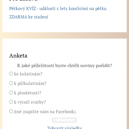
Pětkový KVÍZ - události s lety končícími na pětku
ZDARMA ke stažení
Anketa
K jaké příležitosti byste chtěli noviny pořídit?
ke kulatinám?
k půlkulatinám?
k plnoletosti?
k výročí svatby?
jiné (napište nám na Facebook).
Zobrazit výsledky