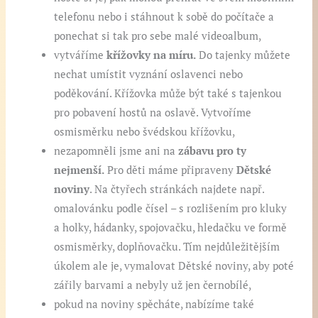
telefonu nebo i stáhnout k sobě do počítače a
ponechat si tak pro sebe malé videoalbum,
vytváříme
křížovky na míru.
Do tajenky můžete
nechat umístit vyznání oslavenci nebo
poděkování. Křížovka může být také s tajenkou
pro pobavení hostů na oslavě. Vytvoříme
osmisměrku nebo švédskou křížovku,
nezapomněli jsme ani na
zábavu pro ty
nejmenší.
Pro děti máme připraveny
Dětské
noviny
. Na čtyřech stránkách najdete např.
omalovánku podle čísel – s rozlišením pro kluky
a holky, hádanky, spojovačku, hledačku ve formě
osmisměrky, doplňovačku. Tím nejdůležitějším
úkolem ale je, vymalovat Dětské noviny, aby poté
zářily barvami a nebyly už jen černobílé,
pokud na noviny spěcháte, nabízíme také