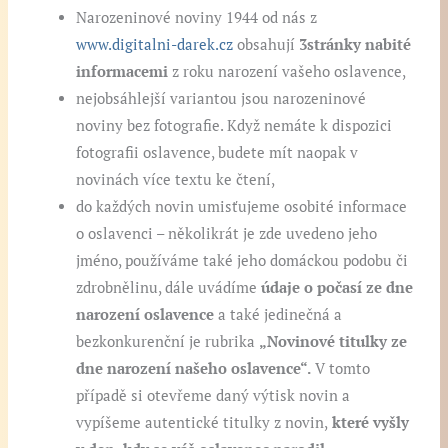
Narozeninové noviny 1944 od nás z
www.digitalni-darek.cz
obsahují
3stránky nabité
informacemi
z roku narození vašeho oslavence,
nejobsáhlejší variantou jsou narozeninové
noviny bez fotografie. Když nemáte k dispozici
fotografii oslavence, budete mít naopak v
novinách více textu ke čtení,
do každých novin umisťujeme osobité informace
o oslavenci – několikrát je zde uvedeno jeho
jméno, používáme také jeho domáckou podobu či
zdrobnělinu, dále uvádíme
údaje o počasí ze dne
narození oslavence
a také jedinečná a
bezkonkurenční je rubrika
„Novinové titulky ze
dne narození našeho oslavence“.
V tomto
případě si otevřeme daný výtisk novin a
vypíšeme autentické titulky z novin,
které vyšly