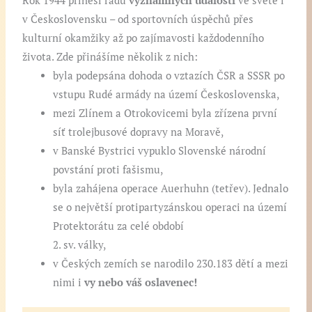
Rok 1944 přinesl řadu
významných událostí
ve světě i
v Československu – od sportovních úspěchů přes
kulturní okamžiky až po zajímavosti každodenního
života. Zde přinášíme několik z nich:
byla podepsána dohoda o vztazích ČSR a SSSR po
vstupu Rudé armády na území Československa,
mezi Zlínem a Otrokovicemi byla zřízena první
síť trolejbusové dopravy na Moravě,
v Banské Bystrici vypuklo Slovenské národní
povstání proti fašismu,
byla zahájena operace Auerhuhn (tetřev). Jednalo
se o největší protipartyzánskou operaci na území
Protektorátu za celé období
2. sv. války,
v Českých zemích se narodilo 230.183 dětí a mezi
nimi i
vy nebo váš oslavenec!