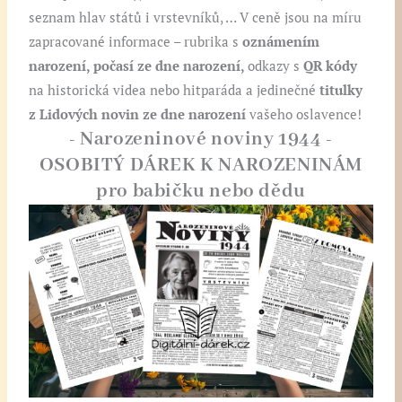
seznam hlav států i vrstevníků, … V ceně jsou na míru
zapracované informace
–
rubrika s
oznámením
narození, počasí ze dne narození,
odkazy s
QR kódy
na historická videa nebo hitparáda a jedinečné
titulky
z Lidových novin ze dne narození
vašeho oslavence!
- Narozeninové noviny 1944 -
OSOBITÝ DÁREK K NAROZENINÁM
pro babičku nebo dědu