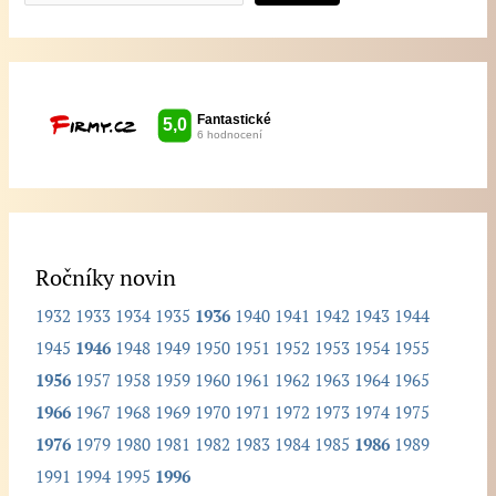
p
i
š
t
e
h
l
e
d
Ročníky novin
a
1932
1933
1934
1935
1936
1940
1941
1942
1943
1944
n
1945
1946
1948
1949
1950
1951
1952
1953
1954
1955
ý
1956
1957
1958
1959
1960
1961
1962
1963
1964
1965
r
1966
1967
1968
1969
1970
1971
1972
1973
1974
1975
o
1976
1979
1980
1981
1982
1983
1984
1985
1986
1989
č
1991
1994
1995
1996
n