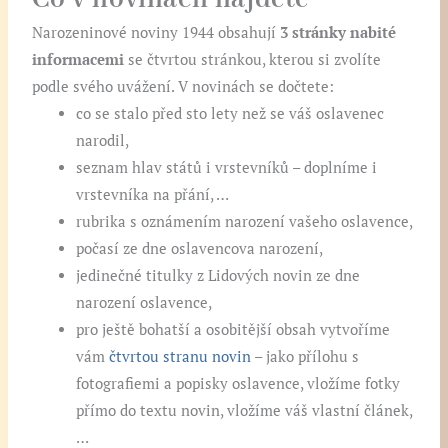
Co v novinách najdete
Narozeninové noviny 1944 obsahují
3 stránky nabité
informacemi
se čtvrtou stránkou, kterou si zvolíte
podle svého uvážení. V novinách se dočtete:
co se stalo před sto lety než se váš oslavenec
narodil,
seznam hlav států i vrstevníků – doplníme i
vrstevníka na přání, …
rubrika s oznámením narození vašeho oslavence,
počasí ze dne oslavencova narození,
jedinečné titulky z Lidových novin ze dne
narození oslavence,
pro ještě bohatší a osobitější obsah vytvoříme
vám
čtvrtou stranu novin
– jako přílohu s
fotografiemi a popisky oslavence, vložíme fotky
přímo do textu novin, vložíme váš vlastní článek,
…