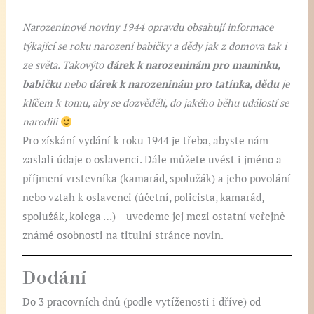
Narozeninové noviny 1944 opravdu obsahují informace
týkající se roku narození babičky a dědy jak z domova tak i
ze světa. Takovýto
dárek k narozeninám pro maminku,
babičku
nebo
dárek k narozeninám pro tatínka, dědu
je
klíčem k tomu, aby se dozvěděli, do jakého běhu událostí se
narodili
Pro získání vydání k roku 1944 je třeba, abyste nám
zaslali údaje o oslavenci. Dále můžete uvést i jméno a
příjmení vrstevníka (kamarád, spolužák) a jeho povolání
nebo vztah k oslavenci (účetní, policista, kamarád,
spolužák, kolega …) – uvedeme jej mezi ostatní veřejně
známé osobnosti na titulní stránce novin.
Dodání
Do 3 pracovních dnů (podle vytíženosti i dříve) od