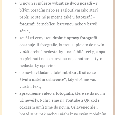
u novin si můžete
vybrat ze dvou pozadí
– s
bílým pozadím nebo se zažloutlým jako starý
papír. To stejné je možné také u fotografií –
fotografii černobílou, barevnou nebo v barvě
sépie,
součástí ceny jsou
drobné opravy fotografií
–
obsahuje-li fotografie, kterou si přejeto do novin
vložit drobné nedostatky – např. bílé tečky, stopu
po přehnutí nebo barevnou nejednotnost – tyto
nedostatky opravíme,
do novin vkládáme také
rubriku „Krátce ze
života našeho oslavence“,
kdy vložíme váš
vlastní text,
zpracujeme video z fotografií
, které se do novin
už nevešly. Nahrajeme na Youtube a QR kód s
odkazem umístíme do novin. Oslavenec ale i
hosté si jej pak mohou přehrát ve svém mobilním