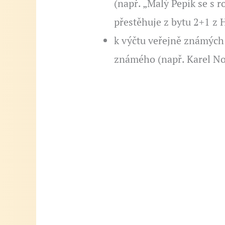
(např. „Malý Pepík se s 
přestěhuje z bytu 2+1 z 
k výčtu veřejně známých
známého (např. Karel Nov