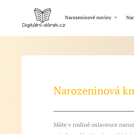
Přeskočit
na
Narozeninové noviny
Nar
obsah
Narozeninová kn
Máte v rodině oslavence naro