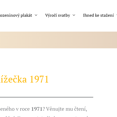
ozeninový plakát
Výročí svatby
Ihned ke stažení
ížečka 1971
zeného v roce
1971
? Věnujte mu čtení,