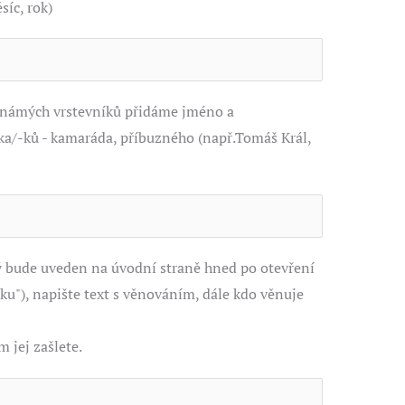
íc, rok)
známých vrstevníků přidáme jméno a
ka/-ků - kamaráda, příbuzného (např.Tomáš Král,
 bude uveden na úvodní straně hned po otevření
nku"), napište text s věnováním, dále kdo věnuje
 jej zašlete.