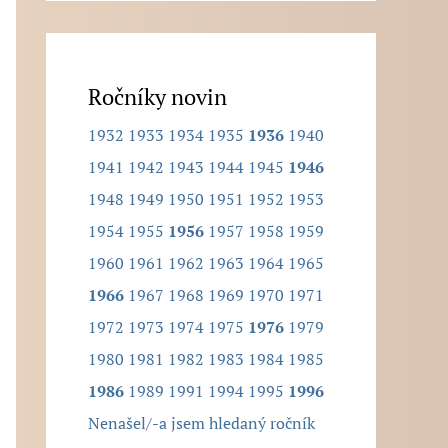
l
e
d
Ročníky novin
a
1932
1933
1934
1935
1936
1940
n
1941
1942
1943
1944
1945
1946
ý
1948
1949
1950
1951
1952
1953
r
1954
1955
1956
1957
1958
1959
o
1960
1961
1962
1963
1964
1965
č
1966
1967
1968
1969
1970
1971
n
1972
1973
1974
1975
1976
1979
í
1980
1981
1982
1983
1984
1985
k
1986
1989
1991
1994
1995
1996
.
Nenašel/-a jsem hledaný ročník
.