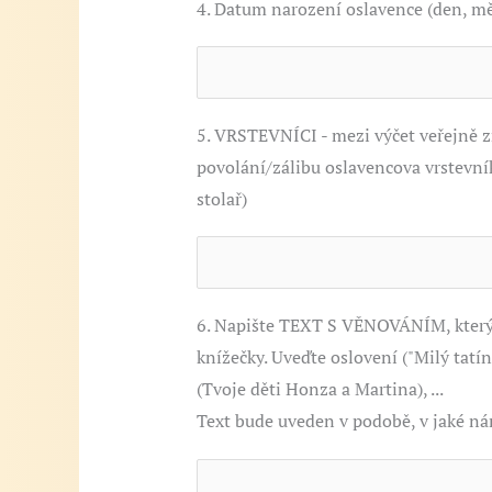
4. Datum narození oslavence (den, měs
5. VRSTEVNÍCI - mezi výčet veřejně 
povolání/zálibu oslavencova vrstevní
stolař)
6. Napište TEXT S VĚNOVÁNÍM, který
knížečky. Uveďte oslovení ("Milý tatí
(Tvoje děti Honza a Martina), ...
Text bude uveden v podobě, v jaké nám