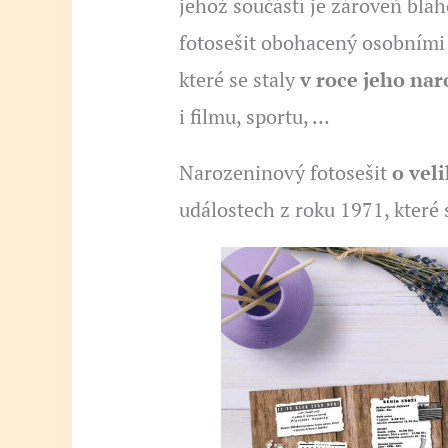
jehož součástí je zároveň bla
fotosešit obohacený osobními 
které se staly
v roce jeho nar
i filmu, sportu, …
Narozeninový fotosešit
o vel
událostech z roku 1971, které 