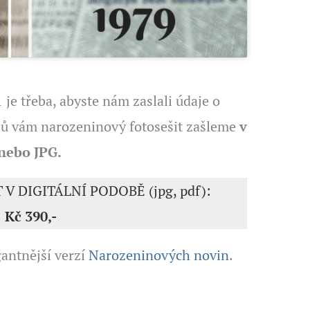
 je třeba, abyste nám zaslali údaje o
ajů vám narozeninový fotosešit zašleme
v
nebo JPG.
 V DIGITÁLNÍ PODOBĚ (jpg, pdf):
Kč 390,-
gantnější verzí
Narozeninových novin
.