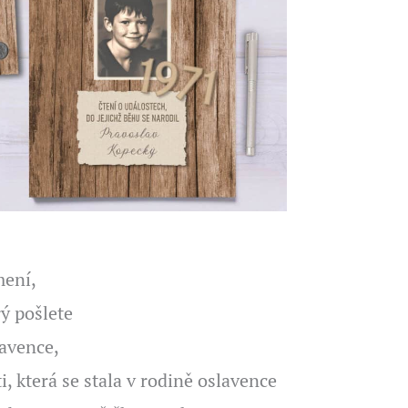
mení,
rý pošlete
avence,
i, která se stala v rodině oslavence