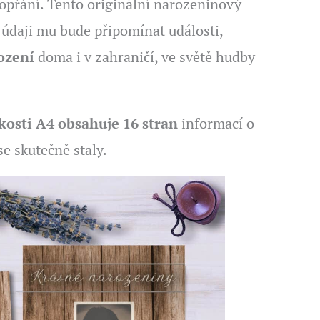
hopřání. Tento originální narozeninový
údaji mu bude připomínat události,
ození
doma i v zahraničí, ve světě hudby
ikosti A4 obsahuje 16 stran
informací o
se skutečně staly.