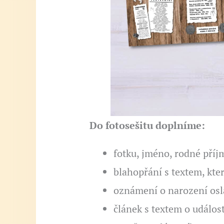
Do fotosešitu doplníme:
fotku, jméno, rodné příj
blahopřání s textem, kte
oznámení o narození osl
článek s textem o událost