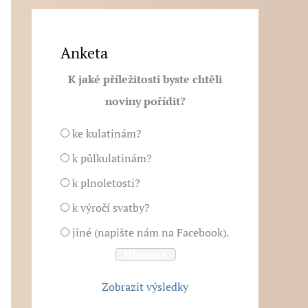
Anketa
K jaké příležitosti byste chtěli
noviny pořídit?
ke kulatinám?
k půlkulatinám?
k plnoletosti?
k výročí svatby?
jiné (napište nám na Facebook).
Zobrazit výsledky