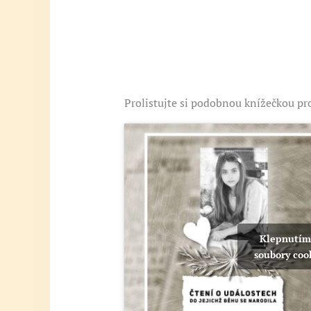
Prolistujte si podobnou knížečkou pro
Klepnutím
soubory coo