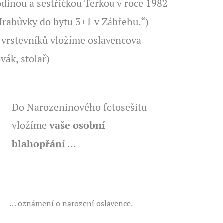
rodinou a sestřičkou Terkou v roce 1982
Hrabůvky do bytu 3+1 v Zábřehu.“)
 vrstevníků vložíme oslavencova
ák, stolař)
Do Narozeninového fotosešitu
vložíme
vaše osobní
blahopřání
…
… oznámení o narození oslavence.