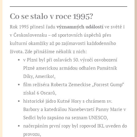
Co se stalo v roce 1995?
Rok 1995 přinesl řadu
významných událostí
ve světě i
v Československu – od sportovních úspěchů přes
kulturní okamžiky až po zajímavosti každodenního
života. Zde přinášíme několik z nich:
v Plzni byl při oslavách 50. výročí osvobození
Plzně americkou armádou odhalen Památník
Díky, Ameriko!,
film režiséra Roberta Zemeckise „Forrest Gump“
získal 6 Oscarů,
historické jádro Kutné Hory s chrámem sv.
Barbory a katedrálou Nanebevzetí Panny Marie v
Sedlci bylo zapsáno na seznam UNESCO,
načerpáním první ropy byl ropovod IKL uveden do
provozu,