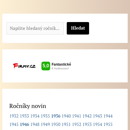
N
a
Hledat
p
i
š
t
e
h
l
e
d
Ročníky novin
a
1932
1933
1934
1935
1936
1940
1941
1942
1943
1944
n
1945
1946
1948
1949
1950
1951
1952
1953
1954
1955
ý