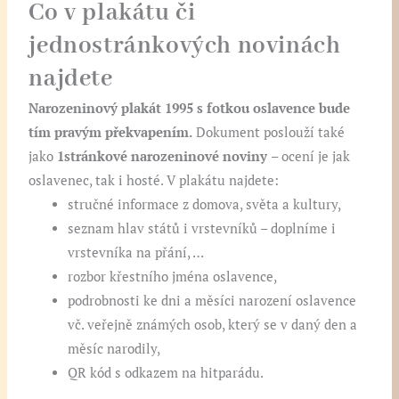
Co v plakátu či
jednostránkových novinách
najdete
Narozeninový
plakát 1995 s fotkou oslavence bude
tím pravým překvapením.
Dokument poslouží také
jako
1stránkové narozeninové noviny
– ocení je jak
oslavenec, tak i hosté. V plakátu najdete:
stručné informace z domova, světa a kultury,
seznam hlav států i vrstevníků – doplníme i
vrstevníka na přání, …
rozbor křestního jména oslavence,
podrobnosti ke dni a měsíci narození oslavence
vč. veřejně známých osob, který se v daný den a
měsíc narodily,
QR kód s odkazem na hitparádu.