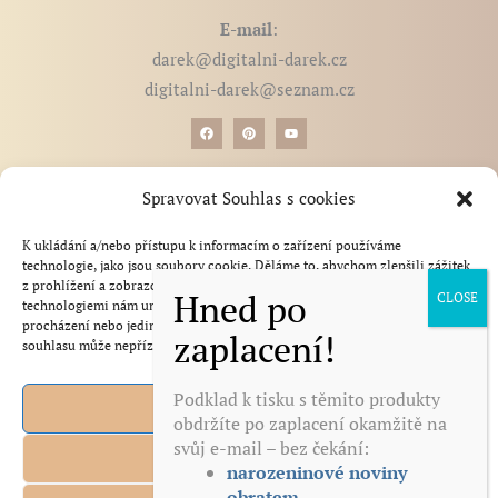
E-mail
:
darek@digitalni-darek.cz
digitalni-darek@seznam.cz
BLOG - články, novinky, tipy
Spravovat Souhlas s cookies
produktů na míru a
Otázky a odpovědi
tištěné produkty
Zdarma ke stažení
K ukládání a/nebo přístupu k informacím o zařízení používáme
Reference
technologie, jako jsou soubory cookie. Děláme to, abychom zlepšili zážitek
z prohlížení a zobrazovali personalizované reklamy. Souhlas s těmito
Obchodní podmínky
technologiemi nám umožní zpracovávat údaje, jako je chování při
Zásady zpracování a ochrana osobních údajů
procházení nebo jedinečná ID na tomto webu. Nesouhlas nebo odvolání
souhlasu může nepříznivě ovlivnit určité vlastnosti a funkce.
zaslány obratem
Odstoupení od smlouvy
Zásady cookies (EU)
Podklad k tisku s těmito produkty
Přijmout
Kontakt
obdržíte po zaplacení okamžitě na
narozeninové noviny
svůj e-mail – bez čekání:
obratem →
Odmítnout
narozeninové noviny
křížovky obratem →
obratem →