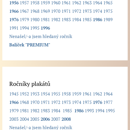
1956
1957
1958
1959
1960
1961
1962
1963
1964
1965
r
1966
1967
1968
1969
1970
1971
1972
1973
1974
1975
o
1976
1979
1980
1981
1982
1983
1984
1985
1986
1989
č
1991
1994
1995
1996
n
Nenašel/-a jsem hledaný ročník
í
Balíček "PREMIUM"
k
.
.
.
Ročníky plakátů
1945
1952
1953
1954
1955
1958
1959
1961
1962
1964
1966
1968
1970
1971
1972
1973
1974
1975
1976
1977
1979
1981
1982
1983
1984
1985
1986
1993
1994
1995
2003
2004
2005
2006
2007
2008
Nenašel/-a jsem hledaný ročník