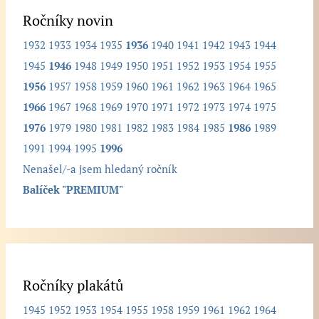
d
Ročníky novin
a
1932
1933
1934
1935
1936
1940
1941
1942
1943
1944
n
1945
1946
1948
1949
1950
1951
1952
1953
1954
1955
ý
1956
1957
1958
1959
1960
1961
1962
1963
1964
1965
r
1966
1967
1968
1969
1970
1971
1972
1973
1974
1975
o
1976
1979
1980
1981
1982
1983
1984
1985
1986
1989
č
1991
1994
1995
1996
n
Nenašel/-a jsem hledaný ročník
í
Balíček "PREMIUM"
k
.
.
.
Ročníky plakátů
1945
1952
1953
1954
1955
1958
1959
1961
1962
1964