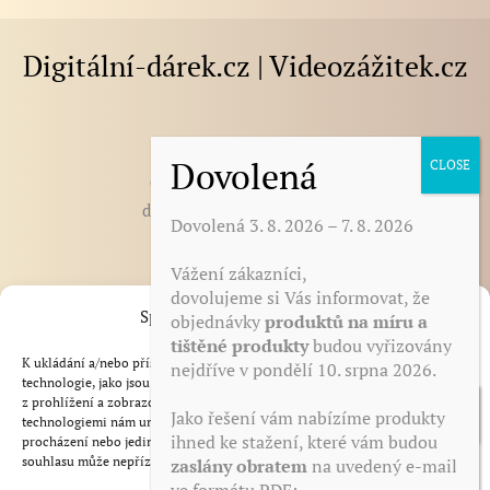
Digitální-dárek.cz | Videozážitek.cz
E-mail
:
darek@digitalni-darek.cz
digitalni-darek@seznam.cz
Dovolená 3. 8. 2026 – 7. 8. 2026
Vážení zákazníci,
BLOG - články, novinky, tipy
dovolujeme si Vás informovat, že
Spravovat Souhlas s cookies
objednávky
produktů na míru a
Otázky a odpovědi
tištěné produkty
budou vyřizovány
Zdarma ke stažení
K ukládání a/nebo přístupu k informacím o zařízení používáme
nejdříve v pondělí 10. srpna 2026.
Reference
technologie, jako jsou soubory cookie. Děláme to, abychom zlepšili zážitek
z prohlížení a zobrazovali personalizované reklamy. Souhlas s těmito
Obchodní podmínky
Jako řešení vám nabízíme produkty
technologiemi nám umožní zpracovávat údaje, jako je chování při
ihned ke stažení, které vám budou
Zásady zpracování a ochrana osobních údajů
procházení nebo jedinečná ID na tomto webu. Nesouhlas nebo odvolání
souhlasu může nepříznivě ovlivnit určité vlastnosti a funkce.
zaslány obratem
na uvedený e-mail
Odstoupení od smlouvy