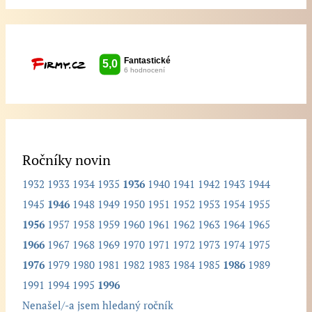
i
š
t
e
h
l
e
d
Ročníky novin
a
1932
1933
1934
1935
1936
1940
1941
1942
1943
1944
n
1945
1946
1948
1949
1950
1951
1952
1953
1954
1955
ý
1956
1957
1958
1959
1960
1961
1962
1963
1964
1965
r
1966
1967
1968
1969
1970
1971
1972
1973
1974
1975
o
1976
1979
1980
1981
1982
1983
1984
1985
1986
1989
č
1991
1994
1995
1996
n
Nenašel/-a jsem hledaný ročník
í