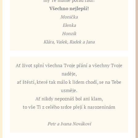
my Tě máme pořád rádi!
Všechno nejlepší!
Monička
Elenka
Honzík
Klára, Vašek, Radek a Jana
Ať život splní všechna Tvoje přání a všechny Tvoje
naděje,
ať štěstí, které tak málo k lidem chodí, se na Tebe
usměje.
Ať nikdy nepoznáš bol ani klam,
to vše Ti z celého srdce přejí k narozeninám
Petr a Ivana Novákovi