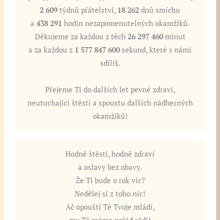
2 609
týdnů přátelství,
18 262
dnů smíchu
a
438 291
hodin nezapomenutelných okamžiků.
Děkujeme za každou z těch
26 297 460
minut
a za každou z
1 577 847 600
sekund, které s námi
sdílíš.
Přejeme Ti do dalších let pevné zdraví,
neutuchající štěstí a spoustu dalších nádherných
okamžiků!
Hodně štěstí, hodně zdraví
a oslavy bez obavy.
Že Ti bude o rok víc?
Nedělej si z toho nic!
Ač opouští Tě Tvoje mládí,