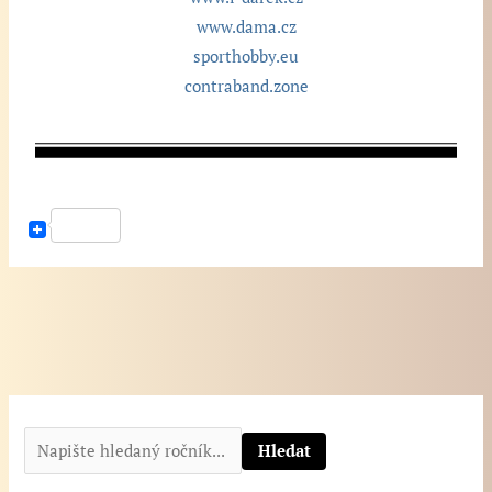
www.dama.cz
sporthobby.eu
contraband.zone
N
a
Hledat
p