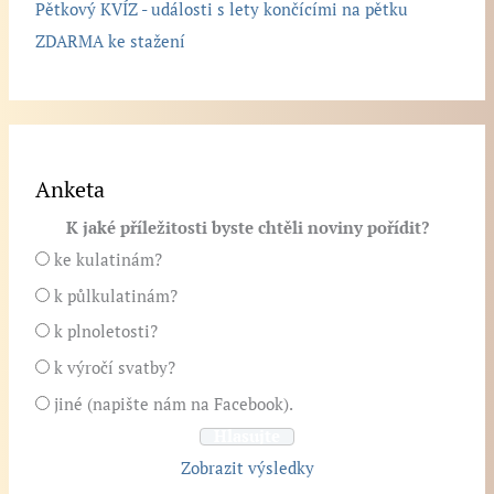
Pětkový KVÍZ - události s lety končícími na pětku
ZDARMA ke stažení
Anketa
K jaké příležitosti byste chtěli noviny pořídit?
ke kulatinám?
k půlkulatinám?
k plnoletosti?
k výročí svatby?
jiné (napište nám na Facebook).
Zobrazit výsledky