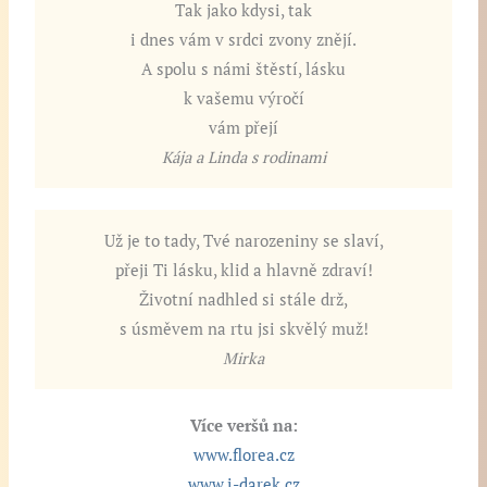
Tak jako kdysi, tak
i dnes vám v srdci zvony znějí.
A spolu s námi štěstí, lásku
k vašemu výročí
vám přejí
Kája a Linda s rodinami
Už je to tady, Tvé narozeniny se slaví,
přeji Ti lásku, klid a hlavně zdraví!
Životní nadhled si stále drž,
s úsměvem na rtu jsi skvělý muž!
Mirka
Více veršů na:
www.florea.cz
www.i-darek.cz