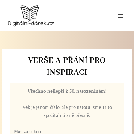
Přeskočit
na
obsah
VERŠE A PŘÁNÍ PRO
INSPIRACI
Všechno nejlepší k 50. narozeninám!
Věk je jenom číslo, ale pro jistotu jsme Ti to
spočítali úplně přesně.
Máš za sebou: