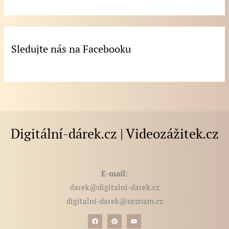
Sledujte nás na Facebooku
Digitální-dárek.cz | Videozážitek.cz
E-mail
:
darek@digitalni-darek.cz
digitalni-darek@seznam.cz