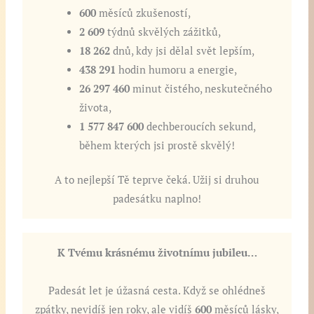
600
měsíců zkušeností,
2 609
týdnů skvělých zážitků,
18 262
dnů, kdy jsi dělal svět lepším,
438 291
hodin humoru a energie,
26 297 460
minut čistého, neskutečného
života,
1 577 847 600
dechberoucích sekund,
během kterých jsi prostě skvělý!
A to nejlepší Tě teprve čeká. Užij si druhou
padesátku naplno!
K Tvému krásnému životnímu jubileu…
Padesát let je úžasná cesta. Když se ohlédneš
zpátky, nevidíš jen roky, ale vidíš
600
měsíců lásky,