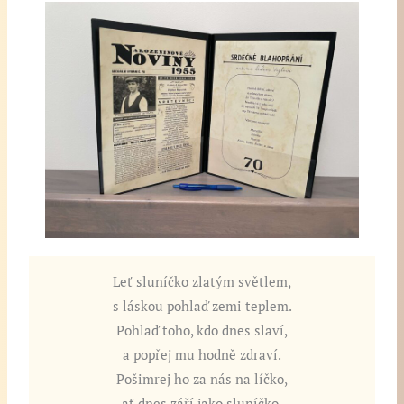
Leť sluníčko zlatým světlem,
s láskou pohlaď zemi teplem.
Pohlaď toho, kdo dnes slaví,
a popřej mu hodně zdraví.
Pošimrej ho za nás na líčko,
ať dnes září jako sluníčko.