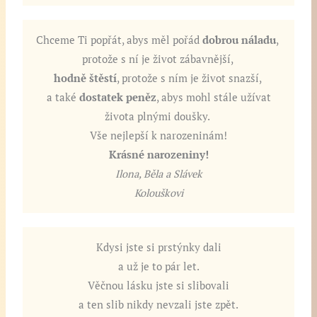
Chceme Ti popřát, abys měl pořád
dobrou náladu
,
protože s ní je život zábavnější,
hodně štěstí
, protože s ním je život snazší,
a také
dostatek peněz
, abys mohl stále užívat
života plnými doušky.
Vše nejlepší k narozeninám!
Krásné narozeniny!
Ilona, Běla a Slávek
Kolouškovi
Kdysi jste si prstýnky dali
a už je to pár let.
Věčnou lásku jste si slibovali
a ten slib nikdy nevzali jste zpět.