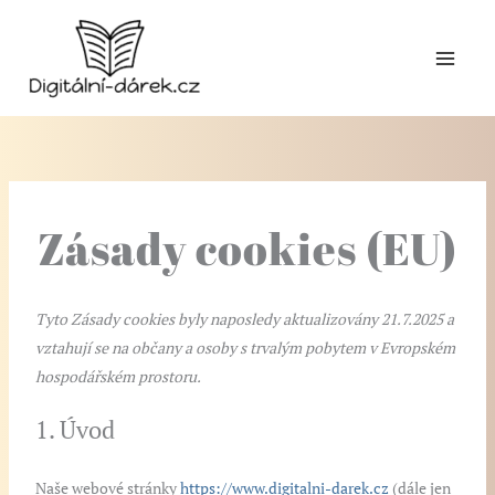
Přeskočit
na
obsah
Zásady cookies (EU)
Consent
Consent
Consent
Consent
Consent
Consent
Consent
Consent
Consent
Consent
Consent
Consent
Statistické
Marketingov
Tyto Zásady cookies byly naposledy aktualizovány 21.7.2025 a
to
to
to
to
to
to
to
to
to
to
to
to
vztahují se na občany a osoby s trvalým pobytem v Evropském
service
service
service
service
service
service
service
service
service
service
service
service
hospodářském prostoru.
elementor
google-
optinmonster
wordpress
complianz
google-
burst-
ithemes-
youtube
livechat
mixpanel
ostatní
1. Úvod
recaptcha
analytics
statistics
security
Naše webové stránky
https://www.digitalni-darek.cz
(dále jen