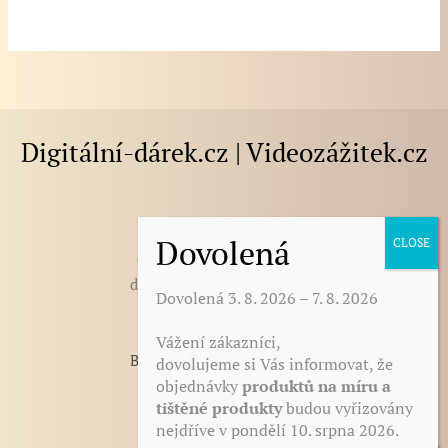
Digitální-dárek.cz | Videozážitek.cz
E-mail
:
darek@digitalni-darek.cz
digitalni-darek@seznam.cz
Dovolená 3. 8. 2026 – 7. 8. 2026
Vážení zákazníci,
BLOG - články, novinky, tipy
dovolujeme si Vás informovat, že
objednávky
produktů na míru a
Otázky a odpovědi
tištěné produkty
budou vyřizovány
Zdarma ke stažení
nejdříve v pondělí 10. srpna 2026.
Reference