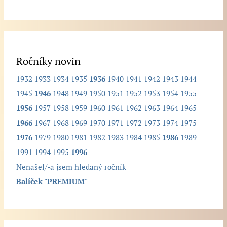
h
l
e
d
Ročníky novin
a
1932
1933
1934
1935
1936
1940
1941
1942
1943
1944
n
1945
1946
1948
1949
1950
1951
1952
1953
1954
1955
ý
1956
1957
1958
1959
1960
1961
1962
1963
1964
1965
r
1966
1967
1968
1969
1970
1971
1972
1973
1974
1975
o
1976
1979
1980
1981
1982
1983
1984
1985
1986
1989
č
1991
1994
1995
1996
n
Nenašel/-a jsem hledaný ročník
í
Balíček "PREMIUM"
k
.
.