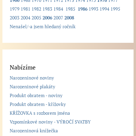
1966
1968
1970
1971
1972
1973
1974
1975
1976
1977
1979
1981
1982
1983
1984
1985
1986
1993
1994
1995
2003
2004
2005
2006
2007
2008
Nenašel/-a jsem hledaný ročník
Nabízíme
Narozeninové noviny
Narozeninové plakáty
Produkt obratem - noviny
Produkt obratem - křížovky
KŘÍŽOVKA s rozborem jména
Vzpomínkové noviny - VÝROČÍ SVATBY
Narozeninová knížečka