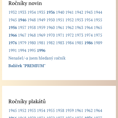
Ročníky novin
a
1932
1933
1934
1935
1936
1940
1941
1942
1943
1944
n
1945
1946
1948
1949
1950
1951
1952
1953
1954
1955
ý
1956
1957
1958
1959
1960
1961
1962
1963
1964
1965
r
1966
1967
1968
1969
1970
1971
1972
1973
1974
1975
o
1976
1979
1980
1981
1982
1983
1984
1985
1986
1989
č
1991
1994
1995
1996
n
Nenašel/-a jsem hledaný ročník
í
Balíček "PREMIUM"
k
.
.
.
Ročníky plakátů
1945
1952
1953
1954
1955
1958
1959
1961
1962
1964