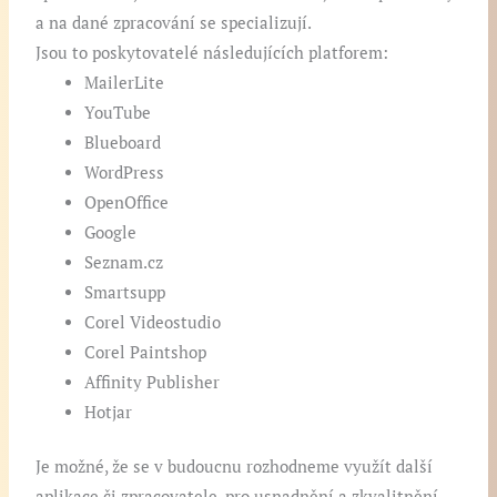
a na dané zpracování se specializují.
Jsou to poskytovatelé následujících platforem:
MailerLite
YouTube
Blueboard
WordPress
OpenOffice
Google
Seznam.cz
Smartsupp
Corel Videostudio
Corel Paintshop
Affinity Publisher
Hotjar
Je možné, že se v budoucnu rozhodneme využít další
aplikace či zpracovatele, pro usnadnění a zkvalitnění