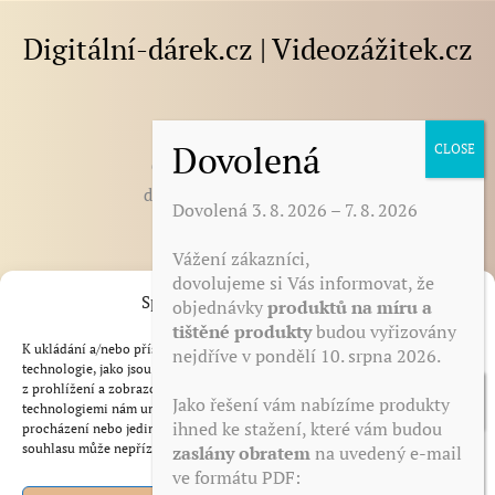
Digitální-dárek.cz | Videozážitek.cz
E-mail
:
darek@digitalni-darek.cz
digitalni-darek@seznam.cz
Dovolená 3. 8. 2026 – 7. 8. 2026
Vážení zákazníci,
BLOG - články, novinky, tipy
dovolujeme si Vás informovat, že
Spravovat Souhlas s cookies
objednávky
produktů na míru a
Otázky a odpovědi
tištěné produkty
budou vyřizovány
Zdarma ke stažení
K ukládání a/nebo přístupu k informacím o zařízení používáme
nejdříve v pondělí 10. srpna 2026.
Reference
technologie, jako jsou soubory cookie. Děláme to, abychom zlepšili zážitek
z prohlížení a zobrazovali personalizované reklamy. Souhlas s těmito
Obchodní podmínky
Jako řešení vám nabízíme produkty
technologiemi nám umožní zpracovávat údaje, jako je chování při
ihned ke stažení, které vám budou
Zásady zpracování a ochrana osobních údajů
procházení nebo jedinečná ID na tomto webu. Nesouhlas nebo odvolání
souhlasu může nepříznivě ovlivnit určité vlastnosti a funkce.
zaslány obratem
na uvedený e-mail
Odstoupení od smlouvy
ve formátu PDF:
Zásady cookies (EU)