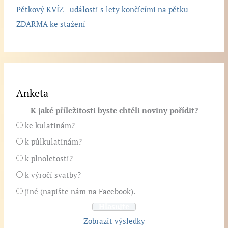
Pětkový KVÍZ - události s lety končícími na pětku
ZDARMA ke stažení
Anketa
K jaké příležitosti byste chtěli noviny pořídit?
ke kulatinám?
k půlkulatinám?
k plnoletosti?
k výročí svatby?
jiné (napište nám na Facebook).
Zobrazit výsledky