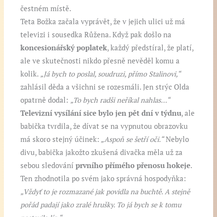
čestném místě.
Teta Božka začala vyprávět, že v jejich ulici už má
televizi i sousedka Růžena. Když pak došlo na
koncesionářský poplatek
, každý předstíral, že platí,
ale ve skutečnosti nikdo přesně nevěděl komu a
kolik.
„Já bych to poslal, soudruzi, přímo Stalinovi,“
zahlásil děda a všichni se rozesmáli. Jen strýc Olda
opatrně dodal:
„To bych radši neříkal nahlas…“
Televizní vysílání sice bylo jen pět dní v týdnu
, ale
babička tvrdila, že dívat se na vypnutou obrazovku
má skoro stejný účinek:
„Aspoň se šetří oči.“
Nebylo
divu, babička jakožto zkušená divačka měla už za
sebou sledování
prvního přímého přenosu hokeje
.
Ten zhodnotila po svém jako správná hospodyňka:
„Vždyť to je rozmazané jak povidla na buchtě. A stejně
pořád padají jako zralé hrušky. To já bych se k tomu