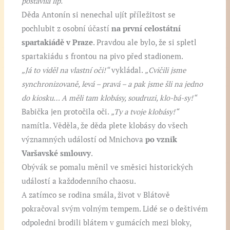
postavila líp.“
Děda Antonín si nenechal ujít příležitost se
pochlubit z osobní účastí
na první celostátní
spartakiádě v Praze
. Pravdou ale bylo, že si spletl
spartakiádu s frontou na pivo před stadionem.
„Já to viděl na vlastní oči!“
vykládal.
„Cvičili jsme
synchronizovaně, levá – pravá – a pak jsme šli na jedno
do kiosku… A měli tam klobásy, soudruzi, klo-bá-sy!“
Babička jen protočila oči.
„Ty a tvoje klobásy!“
namítla. Věděla, že děda plete klobásy do všech
významných událostí od Mnichova
po vznik
Varšavské smlouvy
.
Obývák se pomalu měnil ve směsici historických
událostí a každodenního chaosu.
A zatímco se rodina smála, život v Blátově
pokračoval svým volným tempem. Lidé se o deštivém
odpoledni brodili blátem v gumácích mezi bloky,