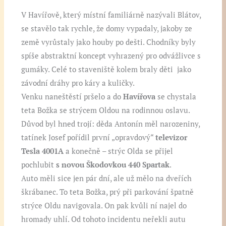
V Havířově, který místní familiárně nazývali Blátov,
se stavělo tak rychle, že domy vypadaly, jakoby ze
země vyrůstaly jako houby po dešti. Chodníky byly
spíše abstraktní koncept vyhrazený pro odvážlivce s
gumáky. Celé to staveniště kolem braly děti jako
závodní dráhy pro káry a kuličky.
Venku naneštěstí pršelo a do
Havířova
se chystala
teta Božka se strýcem Oldou na rodinnou oslavu.
Důvod byl hned trojí: děda Antonín měl narozeniny,
tatínek Josef pořídil první „opravdový“
televizor
Tesla 4001A
a konečně – strýc Olda se přijel
pochlubit
s novou Škodovkou 440 Spartak
.
Auto měli sice jen pár dní, ale už mělo na dveřích
škrábanec. To teta Božka, prý při parkování špatně
strýce Oldu navigovala. On pak kvůli ní najel do
hromady uhlí. Od tohoto incidentu neřekli autu