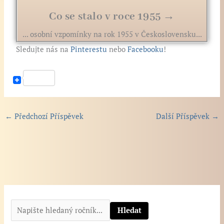
Co se stalo v roce 1955 →
... osobní vzpomínky na rok 1955 v Československu...
Sledujte nás na
Pinterestu
nebo
Facebooku
!
←
Předchozí Příspěvek
Další Příspěvek
→
N
a
Hledat
p