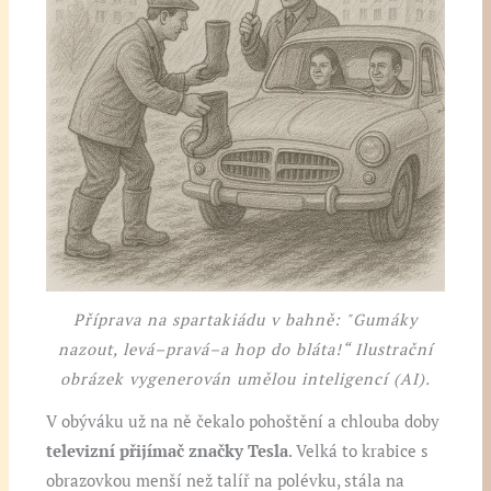
Příprava na spartakiádu v bahně: "Gumáky
nazout, levá–pravá–a hop do bláta!“ Ilustrační
obrázek vygenerován umělou inteligencí (AI).
V obýváku už na ně čekalo pohoštění a chlouba doby
televizní přijímač značky Tesla
. Velká to krabice s
obrazovkou menší než talíř na polévku, stála na