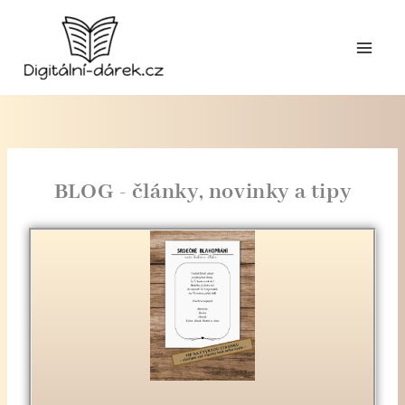
Přeskočit
na
obsah
BLOG - články, novinky a tipy