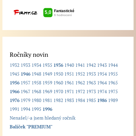
t
e
h
l
e
d
Ročníky novin
a
1932
1933
1934
1935
1936
1940
1941
1942
1943
1944
n
1945
1946
1948
1949
1950
1951
1952
1953
1954
1955
ý
1956
1957
1958
1959
1960
1961
1962
1963
1964
1965
r
1966
1967
1968
1969
1970
1971
1972
1973
1974
1975
o
1976
1979
1980
1981
1982
1983
1984
1985
1986
1989
č
1991
1994
1995
1996
n
Nenašel/-a jsem hledaný ročník
í
Balíček "PREMIUM"
k