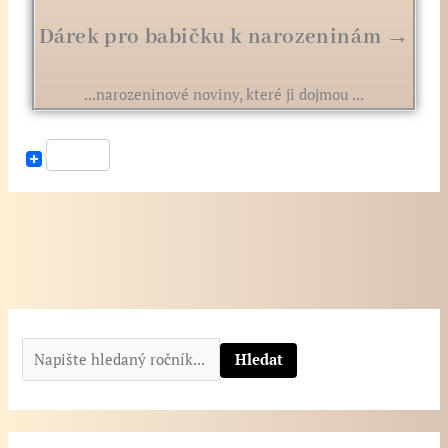
Dárek pro babičku k narozeninám →
...narozeninové noviny, které ji dojmou ...
N
a
Hledat
p
i
š